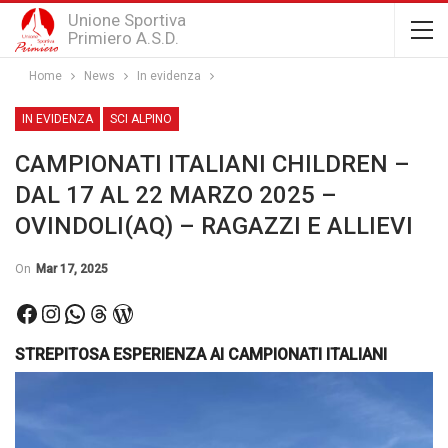
Unione Sportiva
Primiero A.S.D.
Home
News
In evidenza
IN EVIDENZA
SCI ALPINO
CAMPIONATI ITALIANI CHILDREN –
DAL 17 AL 22 MARZO 2025 –
OVINDOLI(AQ) – RAGAZZI E ALLIEVI
On
Mar 17, 2025
Facebook
Instagram
WhatsApp
Threads
WordPress
STREPITOSA ESPERIENZA AI CAMPIONATI ITALIANI