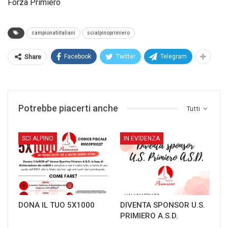
Forza Primiero
campionatiitaliani
scialpinoprimiero
Facebook
Twitter
Telegram
Share
Potrebbe piacerti anche
Tutti
SCI ALPINO
IN EVIDENZA
DONA IL TUO 5X1000
DIVENTA SPONSOR U.S.
PRIMIERO A.S.D.