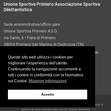
Unione Sportiva Primiero Associazione Sportiva
Dilettantistica
Sede amministrativa/ufficio gare:
Unione Sportiva Primiero A.S.D.
via Dante, 6 • Fiera di Primiero
38054 Primiero San Martino di Castrozza (TN)
P.IVA 00822690228 • Email:
info@usprimiero.com
Questo sito web utilizza i cookies per
migliorare l'esperienza dell'utente.
Continuando la navigazione acconsenti a
tutti i cookie in conformità con la Normativa
Vantaggi da Pubblica Amministrazione
sui Cookie.
Maggiori informazioni
Accetto
2026 U.S. Primiero A.S.D. •
Eccetto dove diversamente specificato, i contenuti di
questo sito sono rilasciati sotto Licenza Creative Commons