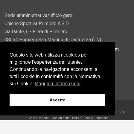
Sede amministrativa/ufficio gare:
Unione Sportiva Primiero A.S.D.
via Dante, 6 • Fiera di Primiero
38054 Primiero San Martino di Castrozza (TN)
P.IVA 00822690228 • Email:
info@usprimiero.com
Questo sito web utilizza i cookies per
migliorare l'esperienza dell'utente.
Continuando la navigazione acconsenti a
tutti i cookie in conformità con la Normativa
Vantaggi da Pubblica Amministrazione
sui Cookie.
Maggiori informazioni
Accetto
2026 U.S. Primiero A.S.D. •
Eccetto dove diversamente specificato, i contenuti di
questo sito sono rilasciati sotto Licenza Creative Commons
Belder Interactive