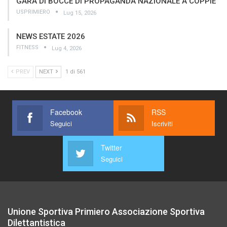
GARA DI BOCCE DI PROPAGANDA NAZIONALE A COPPIE
USPRIMIERO
Lug 15, 2026
NEWS ESTATE 2026
FITNESS
Lug 4, 2026
PREV
NEXT
1 di 561
Facebook
RSS
Seguici
Iscriviti
Twitter
Seguici
Unione Sportiva Primiero Associazione Sportiva
Dilettantistica