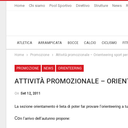
Home
Chi siamo
Pool Sportivo
Direttivo
Strutture
News
R
ATLETICA
ARRAMPICATA
BOCCE
CALCIO
CICLISMO
FIT
Home
­Promozione
Attività promozionale – Orienteering sport per 
­PROMOZIONE
NEWS
ORIENTEERING
ATTIVITÀ PROMOZIONALE – ORIEN
On
Set 12, 2011
La sezione orientamento è lieta di poter far provare l’orienteering a t
Co
n l’arrivo dell’autunno propone: