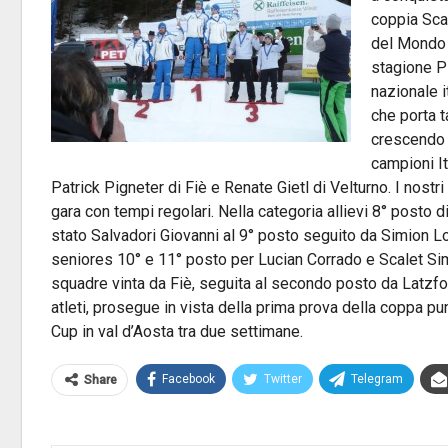
coppia Sca
del Mondo i
stagione Pi
nazionale i
che porta t
crescendo a
campioni It
Patrick Pigneter di Fiè e Renate Gietl di Velturno. I nostr
gara con tempi regolari. Nella categoria allievi 8° posto 
stato Salvadori Giovanni al 9° posto seguito da Simion Lo
seniores 10° e 11° posto per Lucian Corrado e Scalet Simon
squadre vinta da Fiè, seguita al secondo posto da Latzfo
atleti, prosegue in vista della prima prova della coppa pun
Cup in val d’Aosta tra due settimane.
Facebook
Twitter
Telegram
Share