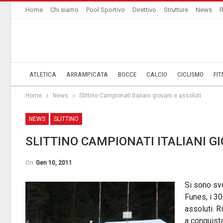
Home
Chi siamo
Pool Sportivo
Direttivo
Strutture
News
R
ATLETICA
ARRAMPICATA
BOCCE
CALCIO
CICLISMO
FIT
Home
News
Slittino Campionati Italiani giovani e assoluti
NEWS
SLITTINO
SLITTINO CAMPIONATI ITALIANI GI
On
Gen 10, 2011
Si sono svo
Funes, i 30
assoluti. R
a conquista