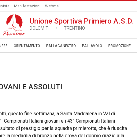
ivista
Manifestazioni
Webmail
Unione Sportiva Primiero A.S.D.
DOLOMITI • TRENTINO
NESS
ORIENTAMENTO
PALLACANESTRO
PALLAVOLO
­PROMOZIONE
OVANI E ASSOLUTI
lti, questo fine settimana, a Santa Maddalena in Val di
° Campionati Italiani giovani e i 43° Campionati Italiani
isultato di prestigio per la squadra primierotta, che è riuscita
re la medaglia di bronzo nella prova del doppio grazie alla