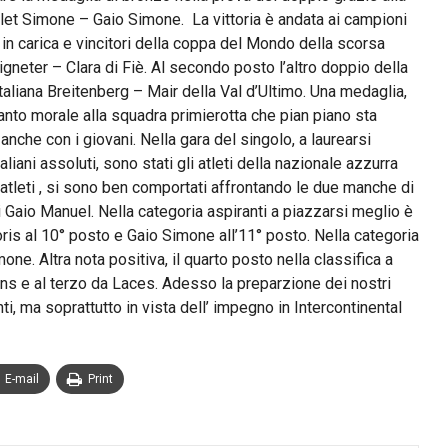
let Simone – Gaio Simone. La vittoria è andata ai campioni
n carica e vincitori della coppa del Mondo della scorsa
gneter – Clara di Fiè. Al secondo posto l’altro doppio della
taliana Breitenberg – Mair della Val d’Ultimo. Una medaglia,
anto morale alla squadra primierotta che pian piano sta
nche con i giovani. Nella gara del singolo, a laurearsi
aliani assoluti, sono stati gli atleti della nazionale azzurra
i atleti , si sono ben comportati affrontando le due manche di
di Gaio Manuel. Nella categoria aspiranti a piazzarsi meglio è
ris al 10° posto e Gaio Simone all’11° posto. Nella categoria
e. Altra nota positiva, il quarto posto nella classifica a
ns e al terzo da Laces. Adesso la preparzione dei nostri
ti, ma soprattutto in vista dell’ impegno in Intercontinental
E-mail
Print