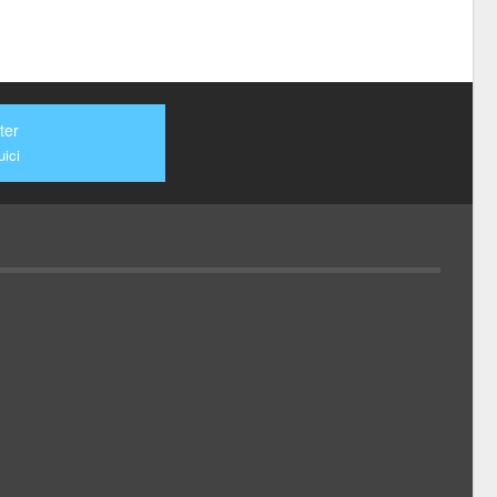
ter
ici