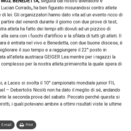
a
MOZ BENEDETTA,
seguita dal nostro allenatore e
 Lucian Corrado
,
ha ben figurato misurandosi contro atlete
 di lei. Gli organizzatori hanno dato vita ad un evento ricco di
partire dal venerdi durante il giorno con due prove di test,
tra atleta ha fatto dei tempi alti dovuti ad un pizzico di
alla sera con i fuochi d’artificio e la sfilata di tutti gli atleti. Il
ara è entrata nel vivo e Benedetta, con due buone discese, è
migliorare il suo tempo e a raggiungere il 22° posto in
ta all’atleta austriaca GEIGER Lea mentre per i ragazzi la
omplesso per la nostra atleta primierotta la quale spera di
, a Laces si svolta il 10° campionato mondiale junior FIL
uel – Debertolis Nicolò non ha dato il meglio di sé, andando
rante la seconda prova del sabato. Peccato perché questa si
rotti, i quali potevano ambire a ottimi risultati viste le ultime
E-mail
Print