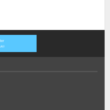
ter
ici