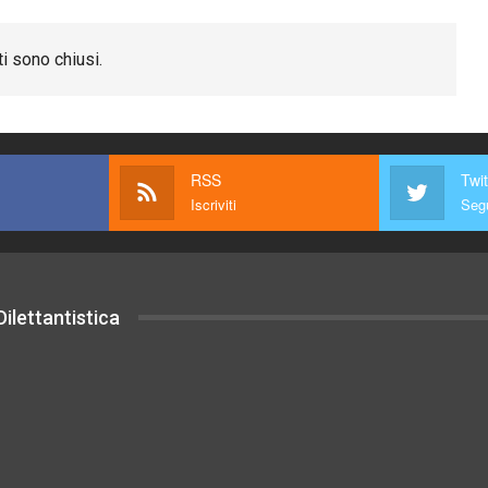
i sono chiusi.
RSS
Twit
Iscriviti
Segu
ilettantistica