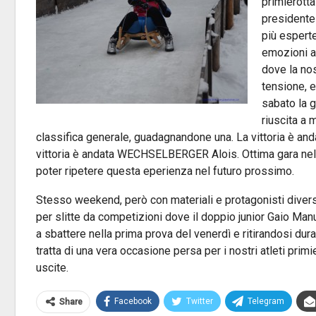
primierott
presidente
più esperte
emozioni a 
dove la nos
tensione, e 
sabato la g
riuscita a 
classifica generale, guadagnandone una. La vittoria è anda
vittoria è andata WECHSELBERGER Alois. Ottima gara nel c
poter ripetere questa eperienza nel futuro prossimo.
Stesso weekend, però con materiali e protagonisti diversi
per slitte da competizioni dove il doppio junior Gaio Man
a sbattere nella prima prova del venerdì e ritirandosi du
tratta di una vera occasione persa per i nostri atleti primie
uscite.
Facebook
Twitter
Telegram
Share