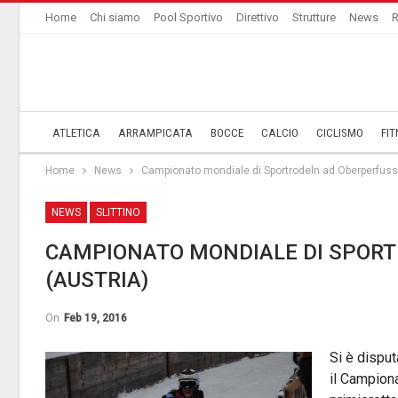
Home
Chi siamo
Pool Sportivo
Direttivo
Strutture
News
R
ATLETICA
ARRAMPICATA
BOCCE
CALCIO
CICLISMO
FIT
Home
News
Campionato mondiale di Sportrodeln ad Oberperfuss 
NEWS
SLITTINO
CAMPIONATO MONDIALE DI SPOR
(AUSTRIA)
On
Feb 19, 2016
Si è dispu
il Campiona