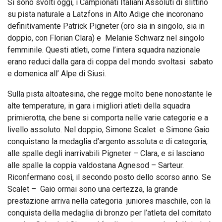
Si sono svolti oggi, i Campionati Italiani Assoluti di slittino
su pista naturale a Latzfons in Alto Adige che incoronano
definitivamente Patrick Pigneter (oro sia in singolo, sia in
doppio, con Florian Clara) e Melanie Schwarz nel singolo
femminile. Questi atleti, come l’intera squadra nazionale
erano reduci dalla gara di coppa del mondo svoltasi sabato
e domenica all’ Alpe di Siusi.
Sulla pista altoatesina, che regge molto bene nonostante le
alte temperature, in gara i migliori atleti della squadra
primierotta, che bene si comporta nelle varie categorie e a
livello assoluto. Nel doppio, Simone Scalet e Simone Gaio
conquistano la medaglia d’argento assoluta e di categoria,
alle spalle degli inarrivabili Pigneter – Clara, e si lasciano
alle spalle la coppia valdostana Agnesod – Sarteur.
Riconfermano così, il secondo posto dello scorso anno. Se
Scalet – Gaio ormai sono una certezza, la grande
prestazione arriva nella categoria juniores maschile, con la
conquista della medaglia di bronzo per l’atleta del comitato