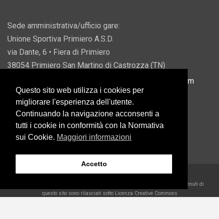
Sede amministrativa/ufficio gare:
Unione Sportiva Primiero A.S.D.
via Dante, 6 • Fiera di Primiero
38054 Primiero San Martino di Castrozza (TN)
P.IVA 00822690228 • Email:
info@usprimiero.com
Questo sito web utilizza i cookies per
migliorare l'esperienza dell'utente.
Continuando la navigazione acconsenti a
tutti i cookie in conformità con la Normativa
Vantaggi da Pubblica Amministrazione
sui Cookie.
Maggiori informazioni
Accetto
2026 U.S. Primiero A.S.D. •
Eccetto dove diversamente specificato, i contenuti di
questo sito sono rilasciati sotto Licenza Creative Commons
Belder Interactive