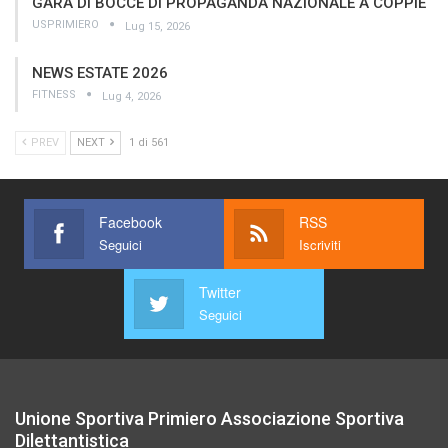
GARA DI BOCCE DI PROPAGANDA NAZIONALE A COPPIE
USPRIMIERO
Lug 15, 2026
NEWS ESTATE 2026
FITNESS
Lug 4, 2026
PREV
NEXT
1 di 561
Facebook
RSS
Seguici
Iscriviti
Twitter
Seguici
Unione Sportiva Primiero Associazione Sportiva
Dilettantistica