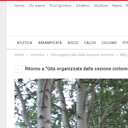
Home
Chi siamo
Pool Sportivo
Direttivo
Strutture
News
R
ATLETICA
ARRAMPICATA
BOCCE
CALCIO
CICLISMO
FIT
Home
Ciclismo
Gita organizzata dalla sezione ciclismo
IMG_
Ritorno a "Gita organizzata dalla sezione ciclism