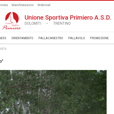
ivista
Manifestazioni
Webmail
Unione Sportiva Primiero A.S.D.
DOLOMITI • TRENTINO
NESS
ORIENTAMENTO
PALLACANESTRO
PALLAVOLO
­PROMOZIONE
6876
o"