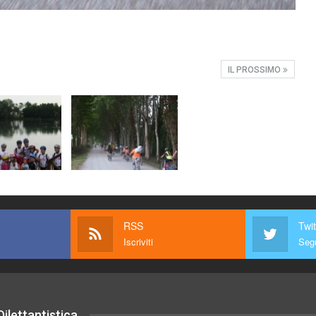
IL PROSSIMO
RSS
Twit
Iscriviti
Segu
ilettantistica