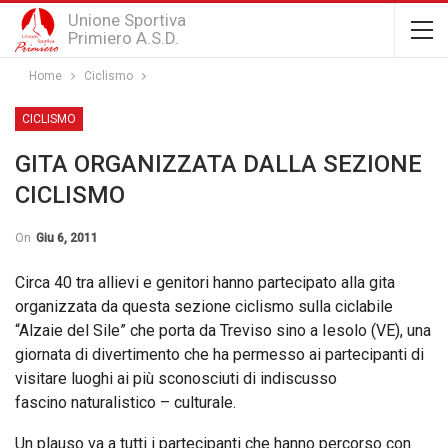
Unione Sportiva
Primiero A.S.D.
Home
Ciclismo
CICLISMO
GITA ORGANIZZATA DALLA SEZIONE
CICLISMO
On
Giu 6, 2011
Circa 40 tra allievi e genitori hanno partecipato alla gita
organizzata da questa sezione ciclismo sulla ciclabile
“Alzaie del Sile” che porta da Treviso sino a Iesolo (VE), una
giornata di divertimento che ha permesso ai partecipanti di
visitare luoghi ai più sconosciuti di indiscusso
fascino naturalistico – culturale.
Un plauso va a tutti i partecipanti che hanno percorso con