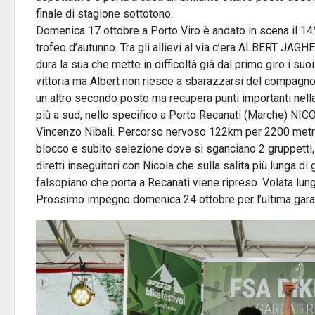
finale di stagione sottotono.
Domenica 17 ottobre a Porto Viro è andato in scena il 14
trofeo d’autunno. Tra gli allievi al via c’era ALBERT JAGH
dura la sua che mette in difficoltà già dal primo giro i suo
vittoria ma Albert non riesce a sbarazzarsi del compagno e
un altro secondo posto ma recupera punti importanti nel
più a sud, nello specifico a Porto Recanati (Marche) N
Vincenzo Nibali. Percorso nervoso 122km per 2200 metri d
blocco e subito selezione dove si sganciano 2 gruppetti, la
diretti inseguitori con Nicola che sulla salita più lunga di 
falsopiano che porta a Recanati viene ripreso. Volata lun
Prossimo impegno domenica 24 ottobre per l’ultima gara 