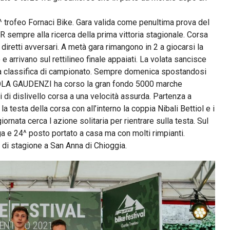
^ trofeo Fornaci Bike. Gara valida come penultima prova del
ER sempre alla ricerca della prima vittoria stagionale. Corsa
i diretti avversari. A metà gara rimangono in 2 a giocarsi la
 arrivano sul rettilineo finale appaiati. La volata sancisce
la classifica di campionato. Sempre domenica spostandosi
ICOLA GAUDENZI ha corso la gran fondo 5000 marche
i dislivello corsa a una velocità assurda. Partenza a
 testa della corsa con all’interno la coppia Nibali Bettiol e i
giornata cerca l azione solitaria per rientrare sulla testa. Sul
ga e 24^ posto portato a casa ma con molti rimpianti.
di stagione a San Anna di Chioggia.