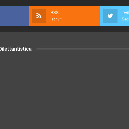
RSS
Twit
Iscriviti
Segu
ilettantistica