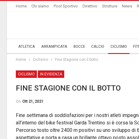
Home
Chi siamo
Pool Sportivo
Direttivo
Strutture
News
R
ATLETICA
ARRAMPICATA
BOCCE
CALCIO
CICLISMO
FIT
Home
Ciclismo
Fine Stagione con il botto
CICLISMO
IN EVIDENZA
FINE STAGIONE CON IL BOTTO
On
Ott 21, 2021
Fine settimana di soddisfazioni per i nostri atleti impegn
all’interno del bike festival Garda Trentino si è corsa 
Percorso tosto oltre 2400 m positivi su uno sviluppo di 
aspettative e porta a casa un brillante ottavo posto assol