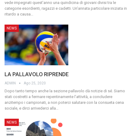
vede impegnati quest’anno una quindicina di giovani divisi tra le
categorie esordienti, ragazzi e cadetti. Un’annata particolare iniziata in
ritardo a causa
…
NEWS
LA PALLAVOLO RIPRENDE
ADMIN
Ago 25, 2020
Dopo tanto tempo anche la sezione pallavolo dà notizie di sé. Siamo
stati costretti a fermare repentinamente l’attività, a concludere
anzitempo i campionati, a non poterci salutare con la consueta cena
sociale, e dirci arrivederci alla
…
NEWS