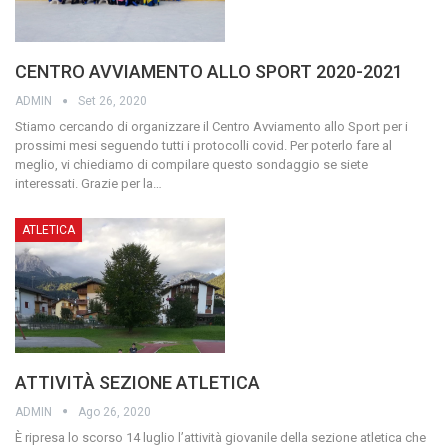
CENTRO AVVIAMENTO ALLO SPORT 2020-2021
ADMIN
Set 26, 2020
Stiamo cercando di organizzare il Centro Avviamento allo Sport per i
prossimi mesi seguendo tutti i protocolli covid. Per poterlo fare al
meglio, vi chiediamo di compilare questo sondaggio se siete
interessati. Grazie per la
…
ATLETICA
ATTIVITÀ SEZIONE ATLETICA
ADMIN
Ago 26, 2020
È ripresa lo scorso 14 luglio l’attività giovanile della sezione atletica che