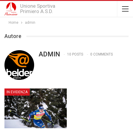
Unione Sportiva
Primiero A.S.D.
Home
admin
Autore
ADMIN
10 POSTS
0 COMMENTS
IN EVIDENZA