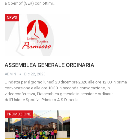
a Oberhof (GER) con ottimi
…
NEWS
ASSEMBLEA GENERALE ORDINARIA
ADMIN
Dic 22, 2020
È indetta per il giorno lunedì 28 dicembre 2020 alle ore 12.00 in prima
convocazione e alle ore 18.30 in seconda convocazione, in
videoconferenza, l’Assemblea generale in sessione ordinaria
dell’Unione Sportiva Primiero A.S.D. per la
…
­PROMOZIONE