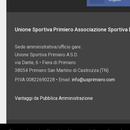
Unione Sportiva Primiero Associazione Sportiva D
Sede amministrativa/ufficio gare:
Unione Sportiva Primiero A.S.D.
via Dante, 6 • Fiera di Primiero
38054 Primiero San Martino di Castrozza (TN)
P.IVA 00822690228 • Email:
info@usprimiero.com
Vantaggi da Pubblica Amministrazione
2026 U.S. Primiero A.S.D. •
Eccetto dove diversamente specificato, i contenuti di q