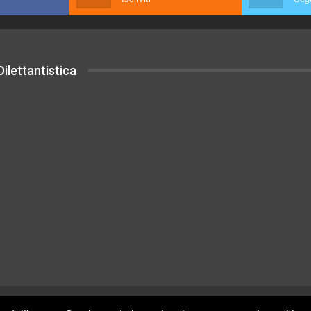
ilettantistica
uesto sito sono rilasciati sotto Licenza