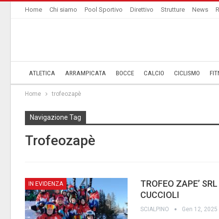
Home
Chi siamo
Pool Sportivo
Direttivo
Strutture
News
R
ATLETICA
ARRAMPICATA
BOCCE
CALCIO
CICLISMO
FIT
Home
trofeozapè
Navigazione Tag
Trofeozapè
TROFEO ZAPE’ SRL 
IN EVIDENZA
CUCCIOLI
SCIALPINO
Gen 12, 2025