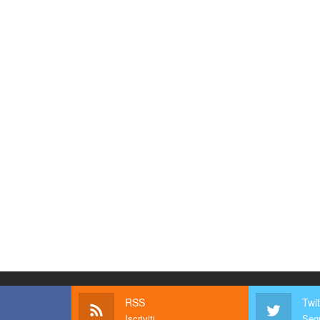
RSS
Twit
Iscriviti
Segu