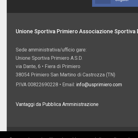
Unione Sportiva Primiero Associazione Sportiva D
Sede amministrativa/ufficio gare:
Unione Sportiva Primiero A.S.D.
via Dante, 6 • Fiera di Primiero
38054 Primiero San Martino di Castrozza (TN)
P.IVA 00822690228 • Email:
info@usprimiero.com
Vantaggi da Pubblica Amministrazione
2026 U.S. Primiero A.S.D. •
Eccetto dove diversamente specificato, i contenuti di q