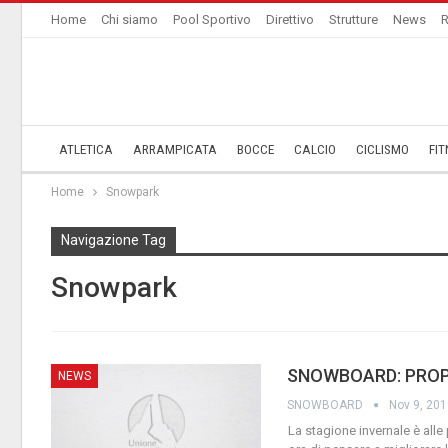
Home
Chi siamo
Pool Sportivo
Direttivo
Strutture
News
R
ATLETICA
ARRAMPICATA
BOCCE
CALCIO
CICLISMO
FIT
Home
Snowpark
Navigazione Tag
Snowpark
SNOWBOARD: PROP
NEWS
SNOWBOARD
Nov 9, 20
La stagione invernale è alle 