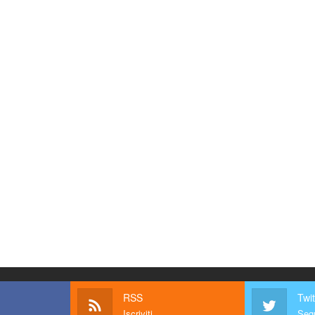
RSS
Twit
Iscriviti
Segu