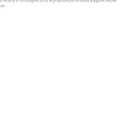
 la tecnica in compagnia!
Ecco le proposte per la nuova stagione sia per
per
…