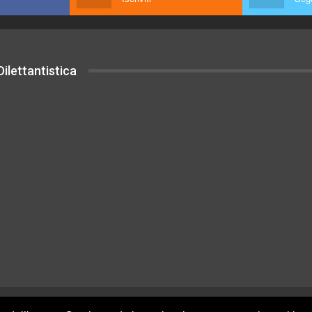
ilettantistica
uesto sito sono rilasciati sotto Licenza