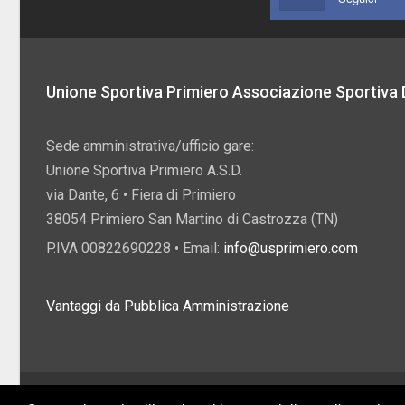
Unione Sportiva Primiero Associazione Sportiva D
Sede amministrativa/ufficio gare:
Unione Sportiva Primiero A.S.D.
via Dante, 6 • Fiera di Primiero
38054 Primiero San Martino di Castrozza (TN)
P.IVA 00822690228 • Email:
info@usprimiero.com
Vantaggi da Pubblica Amministrazione
2026 U.S. Primiero A.S.D. •
Eccetto dove diversamente specificato, i contenuti di q