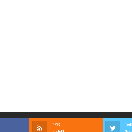
RSS
Twit
Iscriviti
Segu