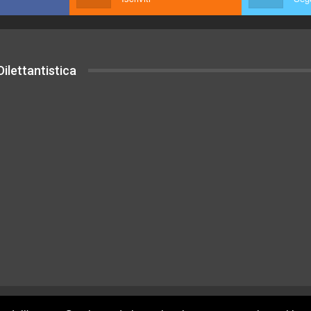
ilettantistica
uesto sito sono rilasciati sotto Licenza