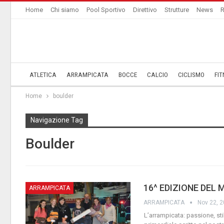
Home
Chi siamo
Pool Sportivo
Direttivo
Strutture
News
R
ATLETICA
ARRAMPICATA
BOCCE
CALCIO
CICLISMO
FIT
Home
boulder
Navigazione Tag
Boulder
16^ EDIZIONE DEL
ARRAMPICATA
ARRAMPICATA
Nov 22, 
L’arrampicata: passione, stile