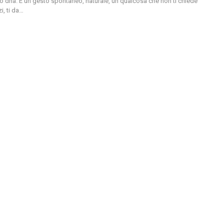
tro dna. È un gesto spontaneo, naturale, un qualcosa che non ti chiede
, ti da
…