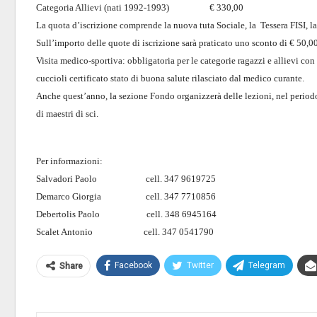
Categoria Allievi (nati 1992-1993) € 330,00
La quota d’iscrizione comprende la nuova tuta Sociale, la Tessera FISI, la T
Sull’importo delle quote di iscrizione sarà praticato uno sconto di € 50,00 p
Visita medico-sportiva: obbligatoria per le categorie ragazzi e allievi c
cuccioli certificato stato di buona salute rilasciato dal medico curante.
Anche quest’anno, la sezione Fondo organizzerà delle lezioni, nel periodo
di maestri di sci.
Per informazioni:
Salvadori Paolo cell. 347 9619725
Demarco Giorgia cell. 347 7710856
Debertolis Paolo cell. 348 6945164
Scalet Antonio cell. 347 0541790
Facebook
Twitter
Telegram
Share