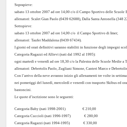
Soprapieve:
sabato 13 ottobre 2007 ad ore 14,00 c/o il Campo Sportivo delle Scuole
allenatori: Scalet Gian Paolo (0439 62688),
Dalla Santa Antonella (348 
Sottopieve:
sabato 13 ottobre 2007 ad ore 14,00 c/o il Campo Sportivo di Imer;
allenatori: Taufer Maddalena (0439 67434).
I giorni ed orari definitivi saranno stabiliti in funzione degli impegni scol
Categoria Ragazzi ed Allievi (nati dal 1992 al 1995):
ogni martedì e venerdì ad ore 18,30 c/o la Palestra delle Scuole Medie a 
allenatori: Debertolis Paolo, Zugliani Simone, Canteri Marco e Debertoli
Con l’arrivo della neve avranno inizio gli allenamenti tre volte in setti
nei pomeriggi del lunedì, mercoledì e venerdì con trasporto Skibus ed orar
bastoncini.
Le quote d’iscrizione sono le seguenti:
Categoria Baby (nati 1998-2001) € 210,00
Categoria Cuccioli (nati 1996-1997) € 280,00
Categoria Ragazzi (nati 1994-1995) € 330,00