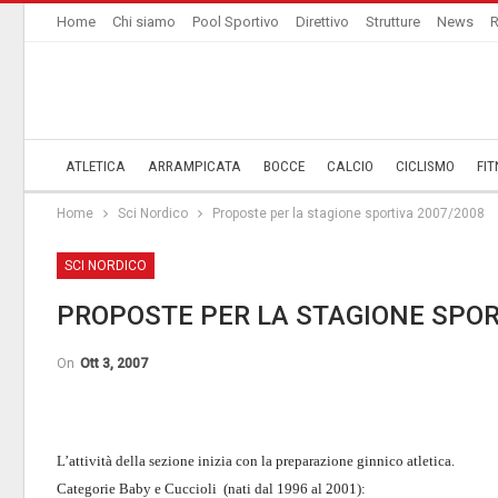
Home
Chi siamo
Pool Sportivo
Direttivo
Strutture
News
R
ATLETICA
ARRAMPICATA
BOCCE
CALCIO
CICLISMO
FIT
Home
Sci Nordico
Proposte per la stagione sportiva 2007/2008
SCI NORDICO
PROPOSTE PER LA STAGIONE SPOR
On
Ott 3, 2007
L’attività della sezione inizia con la preparazione ginnico atletica.
Categorie Baby e Cuccioli (nati dal 1996 al 2001):