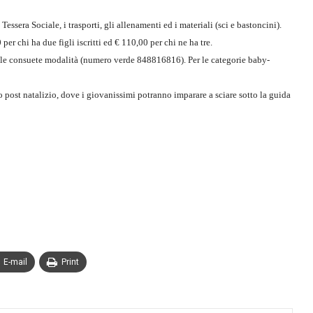
essera Sociale, i trasporti, gli allenamenti ed i materiali (sci e bastoncini).
er chi ha due figli iscritti ed € 110,00 per chi ne ha tre.
on le consuete modalità (numero verde 848816816). Per le categorie baby-
 post natalizio, dove i giovanissimi potranno imparare a sciare sotto la guida
E-mail
Print