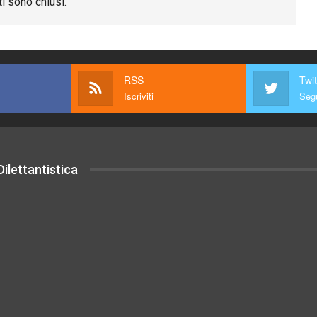
i sono chiusi.
RSS
Twit
Iscriviti
Segu
ilettantistica