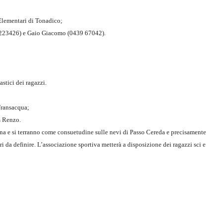
Elementari di Tonadico;
2223426) e Gaio Giacomo (0439 67042).
astici dei ragazzi.
Transacqua;
s Renzo.
mana e si terranno come consuetudine sulle nevi di Passo Cereda e precisamente
i da definire. L’associazione sportiva metterà a disposizione dei ragazzi sci e