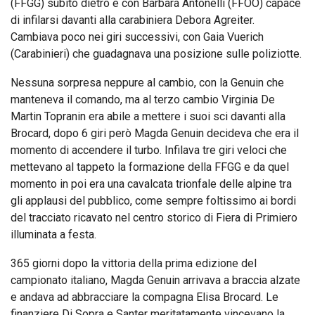
(FFGG) subito dietro e con Barbara Antonelli (FFOO) capace
di infilarsi davanti alla carabiniera Debora Agreiter.
Cambiava poco nei giri successivi, con Gaia Vuerich
(Carabinieri) che guadagnava una posizione sulle poliziotte.
Nessuna sorpresa neppure al cambio, con la Genuin che
manteneva il comando, ma al terzo cambio Virginia De
Martin Topranin era abile a mettere i suoi sci davanti alla
Brocard, dopo 6 giri però Magda Genuin decideva che era il
momento di accendere il turbo. Infilava tre giri veloci che
mettevano al tappeto la formazione della FFGG e da quel
momento in poi era una cavalcata trionfale delle alpine tra
gli applausi del pubblico, come sempre foltissimo ai bordi
del tracciato ricavato nel centro storico di Fiera di Primiero
illuminata a festa.
365 giorni dopo la vittoria della prima edizione del
campionato italiano, Magda Genuin arrivava a braccia alzate
e andava ad abbracciare la compagna Elisa Brocard. Le
finanziere Di Sopra e Santer meritatamente vincevano la