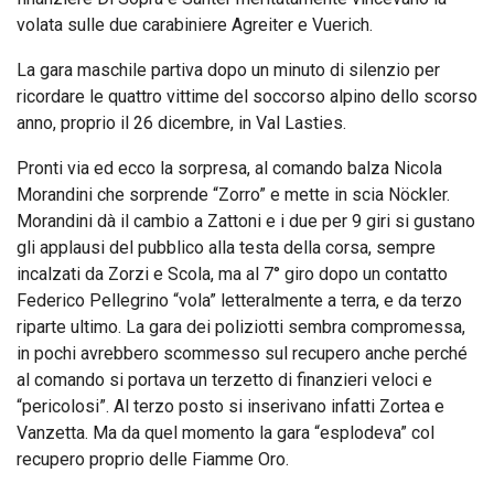
volata sulle due carabiniere Agreiter e Vuerich.
La gara maschile partiva dopo un minuto di silenzio per
ricordare le quattro vittime del soccorso alpino dello scorso
anno, proprio il 26 dicembre, in Val Lasties.
Pronti via ed ecco la sorpresa, al comando balza Nicola
Morandini che sorprende “Zorro” e mette in scia Nöckler.
Morandini dà il cambio a Zattoni e i due per 9 giri si gustano
gli applausi del pubblico alla testa della corsa, sempre
incalzati da Zorzi e Scola, ma al 7° giro dopo un contatto
Federico Pellegrino “vola” letteralmente a terra, e da terzo
riparte ultimo. La gara dei poliziotti sembra compromessa,
in pochi avrebbero scommesso sul recupero anche perché
al comando si portava un terzetto di finanzieri veloci e
“pericolosi”. Al terzo posto si inserivano infatti Zortea e
Vanzetta. Ma da quel momento la gara “esplodeva” col
recupero proprio delle Fiamme Oro.