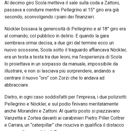
Al decimo giro Scola metteva il sale sulla coda a Zattoni,
passava a condurre mentre Pellegrino al 15° giro era già
secondo, sconvolgendo i piani dei finanzieri.
Nöckler bissava la generosità di Pellegrino e al 18° giro era
al comando, col pubblico in delirio. E quando la gara
sembrava ormai decisa, a due giri dal termine ecco un
nuovo scossone, Scola sotto il traguardo affiancava Nöckler,
era un testa a testa tra due leoni, ma l’esperienza di Scola
lo proiettava in un sorpasso da manuale, impossibile da
illustrare, e non si lasciava più sorprendere, andando a
centrare il nuovo “oro” con Zorzi che lo andava ad
abbracciare.
Dietro, in ogni caso soddisfatti per l’impresa, i due poliziotti
Pellegrino e Nöckler, e sul podio finivano meritatamente
anche Morandini e Zattoni. Al quarto posto si piazzavano
Vanzetta e Zortea davanti ai carabinieri Pietro Piller Cottrer
e Carrara, un “caterpillar” che ricuciva in qualifica il distacco