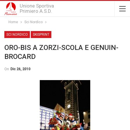
Unione Sportiva
Primiero A.S.D.
Home
Sci Nordico
SCI NORDICO
SKISPRINT
ORO-BIS A ZORZI-SCOLA E GENUIN-
BROCARD
On
Dic 26, 2010