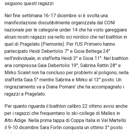
seguono questi ragazzi.
Nel fine settimana 16-17 dicembre si è svolta una
manifestazione discutibilmente organizzata dal CONI
nazionale per le categorie under 14 che ha visto gareggiare
alcuni nostri ragazzi sia nello sci nordico che nel biathlon in
quel di Pragelato (Piemonte). Per l’US Primiero hanno
partecipato Heidi Debertolis 7° e Gioia Bettega 24°
nell’individuale; in staffetta Heidi 3° e Gioia 11°. Nel biathlon
aria compressa Gaia Debertolis 19°, Sabrina Rattin 28° e
Mirko Scalet non ha concluso per problemi al poligono; nella
staffetta Gaia 5° mentre Sabrina e Mirko al 13° posto. Un
ringraziamento va a Diana Pomare’ che ha accompagnato i
ragazzi a Pragelato.
Per quanto riguarda il biathlon calibro 22 ottimo avvio anche
per i ragazzi che frequentano lo ski-college di Malles in
Alto Adige. Nella prima tappa di Coppa Italia in Val Martello
il 9-10 dicembre Sara Forlin conquista un ottimo 3° posto