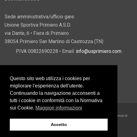
Sede amministrativa/ufficio gare:
Unione Sportiva Primiero A.S.D.
via Dante, 6 • Fiera di Primiero
38054 Primiero San Martino di Castrozza (TN)
P.IVA 00822690228 • Email:
info@usprimiero.com
Questo sito web utilizza i cookies per
Vantaggi da Pubblica Amministrazione
migliorare l'esperienza dell'utente.
Continuando la navigazione acconsenti a
tutti i cookie in conformità con la Normativa
sui Cookie.
Maggiori informazioni
2026 U.S. Primiero A.S.D. •
Eccetto dove diversamente specificato, i contenuti di
questo sito sono rilasciati sotto Licenza Creative Commons
Accetto
Belder Interactive