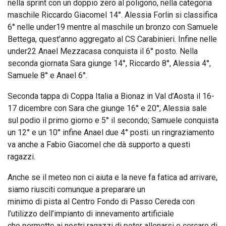
nella sprint con un doppio zero al poligono, nella categoria
maschile Riccardo Giacomel 14°. Alessia Forlin si classifica
6° nelle under19 mentre al maschile un bronzo con Samuele
Bettega, quest’anno aggregato al CS Carabinieri. Infine nelle
under22 Anael Mezzacasa conquista il 6° posto. Nella
seconda giornata Sara giunge 14°, Riccardo 8°, Alessia 4°,
Samuele 8° e Anael 6°.
Seconda tappa di Coppa Italia a Bionaz in Val d’Aosta il 16-
17 dicembre con Sara che giunge 16° e 20°, Alessia sale
sul podio il primo giorno e 5° il secondo; Samuele conquista
un 12° e un 10° infine Anael due 4° posti. un ringraziamento
va anche a Fabio Giacomel che dà supporto a questi
ragazzi.
Anche se il meteo non ci aiuta e la neve fa fatica ad arrivare,
siamo riusciti comunque a preparare un
minimo di pista al Centro Fondo di Passo Cereda con
l’utilizzo dell’impianto di innevamento artificiale
che permette ai nostri ragazzi di poter allenarsi e cercare di