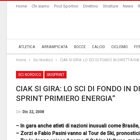
Home
Chi siamo
Pool Sportivo
Direttivo
Strutture
News
R
ATLETICA
ARRAMPICATA
BOCCE
CALCIO
CICLISMO
FIT
Home
Sci Nordico
CIAK SI GIRA: LO SCI DI FONDO IN DIRETTA RA
SCI NORDICO
SKISPRINT
CIAK SI GIRA: LO SCI DI FONDO IN 
SPRINT PRIMIERO ENERGIA”
On
Dic 22, 2008
– In gara anche atleti di nazioni inusuali come Brasil
– Zorzi e Fabio Pasini vanno al Tour de Ski, pronostici 