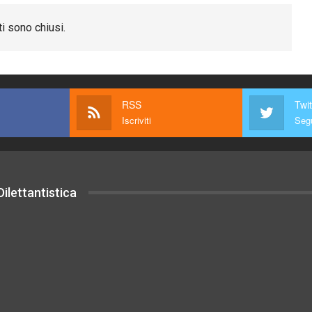
i sono chiusi.
RSS
Twit
Iscriviti
Segu
ilettantistica