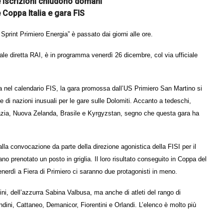
e iscrizioni chiudono domani
 Coppa Italia e gara FIS
 Sprint Primiero Energia” è passato dai giorni alle ore.
ale diretta RAI, è in programma venerdì 26 dicembre, col via ufficiale
a nel calendario FIS, la gara promossa dall’US Primiero San Martino si
e di nazioni inusuali per le gare sulle Dolomiti. Accanto a tedeschi,
 Croazia, Nuova Zelanda, Brasile e Kyrgyzstan, segno che questa gara ha
lla convocazione da parte della direzione agonistica della FISI per il
no prenotato un posto in griglia. Il loro risultato conseguito in Coppa del
erdì a Fiera di Primiero ci saranno due protagonisti in meno.
, dell’azzurra Sabina Valbusa, ma anche di atleti del rango di
dini, Cattaneo, Demanicor, Fiorentini e Orlandi. L’elenco è molto più