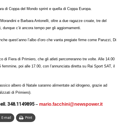
gara di Coppa del Mondo sprint e quella di Coppa Europa.
 Morandini e Barbara Antonelli, oltre a due ragazze croate, tre del
ni, dunque c’è ancora tempo per gli aggiornamenti.
che quest’anno l’albo d’oro che vanta pregiate firme come Paruzzi, Di
co di Fiera di Primiero, che gli atleti percorreranno tre volte. Alle 14.00
6 femmine, poi alle 17.00, con l’annunciata diretta su Rai Sport SAT, il
classico albero di Natale saranno alimentate ad idrogeno, grazie ad
zzati di Primiero).
ell.
348.1149895
–
mario.facchini@newspower.it
E-mail
Print