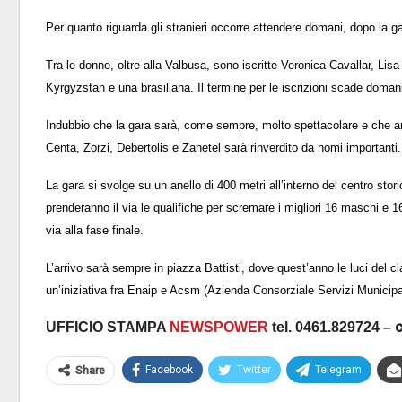
Per quanto riguarda gli stranieri occorre attendere domani, dopo la 
Tra le donne, oltre alla Valbusa, sono iscritte Veronica Cavallar, Lisa
Kyrgyzstan e una brasiliana. Il termine per le iscrizioni scade doma
Indubbio che la gara sarà, come sempre, molto spettacolare e che an
Centa, Zorzi, Debertolis e Zanetel sarà rinverdito da nomi importanti.
La gara si svolge su un anello di
400 metri
all’interno del centro stori
prenderanno il via le qualifiche per scremare i migliori 16 maschi e 1
via alla fase finale.
L’arrivo sarà sempre in piazza Battisti, dove quest’anno le luci del 
un’iniziativa
fra Enaip e Acsm (Azienda Consorziale Servizi Municipali
c
UFFICIO STAMPA
NEWSPOWER
tel. 0461.
829724 –
Facebook
Twitter
Telegram
Share