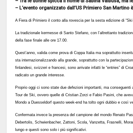
– Tra le donne spicca il nome di Sabina Valbusa, ma l
– L’evento organizzato dall’US Primiero San Martino è
A Fiera di Primiero il conto alla rovescia per la sesta edizione di “Ski
La tradizionale kermesse di Santo Stefano, con l’altrettanto tradizion
della fase finale alle ore 17.00.
Quest’anno, valida come prova di Coppa Italia ma soprattutto inserit
sta internazionalizzando alla grande, soprattutto con la partecipazion
finlandesi, svizzeri e francesi, sono arrivate infatti le “entries” di
radicato un grande interesse.
Proprio oggi ci sono state due defezioni importanti, ma conseguenti a
Tour de Ski, ovvero quelle di Cristian Zorzi e Fabio Pasini, che aveva
Mondo a Duesseldorf questo week-end ha tolto ogni dubbio e così ven
Confermata invece la presenza del campione del mondo Renato Pasini
Debertolis, Schwienbacher, Zattoni, Scola, Vanzetta, Frasnelli, Moran
lungo e questi sono solo i più significativi.