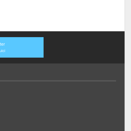
ter
ici