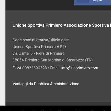
Unione Sportiva Primiero Associazione Sportiva D
Sede amministrativa/ufficio gare:
Unione Sportiva Primiero A.S.D.
via Dante, 6 • Fiera di Primiero
38054 Primiero San Martino di Castrozza (TN)
P.IVA 00822690228 • Email:
info@usprimiero.com
Vantaggi da Pubblica Amministrazione
2026 U.S. Primiero A.S.D. •
Eccetto dove diversamente specificato, i contenuti di q