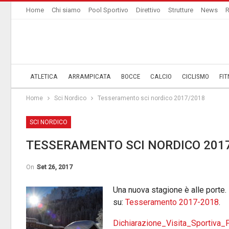
Home
Chi siamo
Pool Sportivo
Direttivo
Strutture
News
R
ATLETICA
ARRAMPICATA
BOCCE
CALCIO
CICLISMO
FIT
Home
Sci Nordico
Tesseramento sci nordico 2017/2018
SCI NORDICO
TESSERAMENTO SCI NORDICO 201
On
Set 26, 2017
Una nuova stagione è alle porte.
su:
Tesseramento 2017-2018
.
Dichiarazione_Visita_Sportiva_