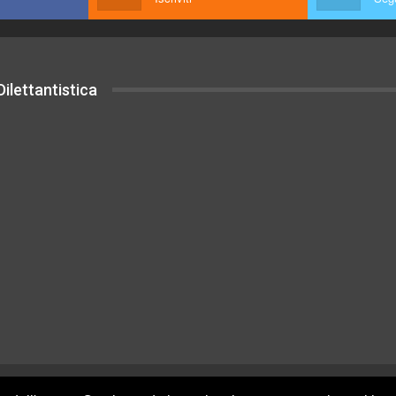
ilettantistica
uesto sito sono rilasciati sotto Licenza