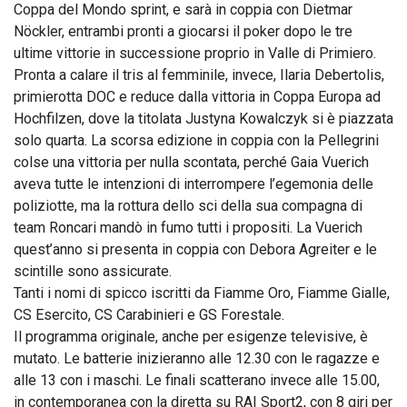
Coppa del Mondo sprint, e sarà in coppia con Dietmar
Nöckler, entrambi pronti a giocarsi il poker dopo le tre
ultime vittorie in successione proprio in Valle di Primiero.
Pronta a calare il tris al femminile, invece, Ilaria Debertolis,
primierotta DOC e reduce dalla vittoria in Coppa Europa ad
Hochfilzen, dove la titolata Justyna Kowalczyk si è piazzata
solo quarta. La scorsa edizione in coppia con la Pellegrini
colse una vittoria per nulla scontata, perché Gaia Vuerich
aveva tutte le intenzioni di interrompere l’egemonia delle
poliziotte, ma la rottura dello sci della sua compagna di
team Roncari mandò in fumo tutti i propositi. La Vuerich
quest’anno si presenta in coppia con Debora Agreiter e le
scintille sono assicurate.
Tanti i nomi di spicco iscritti da Fiamme Oro, Fiamme Gialle,
CS Esercito, CS Carabinieri e GS Forestale.
Il programma originale, anche per esigenze televisive, è
mutato. Le batterie inizieranno alle 12.30 con le ragazze e
alle 13 con i maschi. Le finali scatterano invece alle 15.00,
in contemporanea con la diretta su RAI Sport2, con 8 giri per