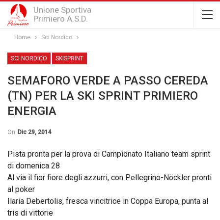
Unione Sportiva
Primiero A.S.D.
Home
Sci Nordico
SCI NORDICO
SKISPRINT
SEMAFORO VERDE A PASSO CEREDA
(TN) PER LA SKI SPRINT PRIMIERO
ENERGIA
On
Dic 29, 2014
Pista pronta per la prova di Campionato Italiano team sprint
di domenica 28
Al via il fior fiore degli azzurri, con Pellegrino-Nöckler pronti
al poker
Ilaria Debertolis, fresca vincitrice in Coppa Europa, punta al
tris di vittorie