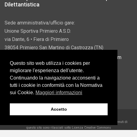
Dilettantistica
Sede amministrativa/ufficio gare:
Unione Sportiva Primiero A.S.D.
via Dante, 6 • Fiera di Primiero
38054 Primiero San Martino di Castrozza (TN)
P.IVA 00822690228 • Email:
info@usprimiero.com
Questo sito web utilizza i cookies per
migliorare l'esperienza dell'utente.
Continuando la navigazione acconsenti a
tutti i cookie in conformità con la Normativa
Vantaggi da Pubblica Amministrazione
sui Cookie.
Maggiori informazioni
Accetto
2026 U.S. Primiero A.S.D. •
Eccetto dove diversamente specificato, i contenuti di
questo sito sono rilasciati sotto Licenza Creative Commons
Belder Interactive