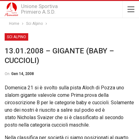
Unione Sportiva
Primiero A.S.D.
Home
Sci Alpino
SCI ALPINO
13.01.2008 – GIGANTE (BABY –
CUCCIOLI)
On
Gen 14, 2008
Domenica 21 si è svolto sulla pista Aloch di Pozza uno
slalom gigante valevole come Prima
prova della
circoscrizione B per le categorie baby e cuccioli. Solamente
uno dei nostri è riuscito a salire sul podio ed è
stato Nicholas Svaizer che si è classificato al secondo
posto nella categoria cuccioli maschile.
Nella classifica per società ci siamo posizionati al quarto