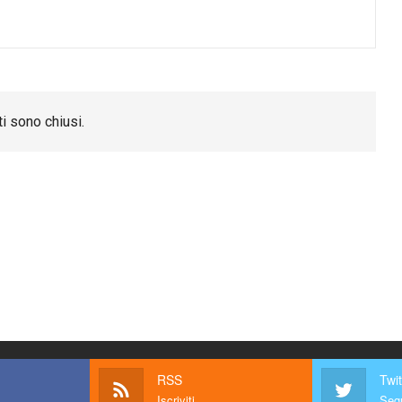
i sono chiusi.
RSS
Twit
Iscriviti
Segu