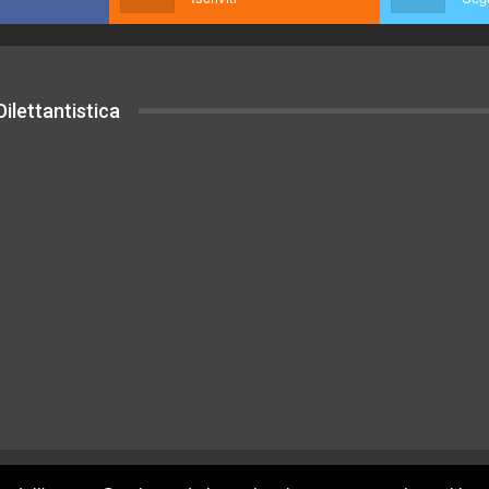
ilettantistica
uesto sito sono rilasciati sotto Licenza