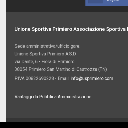
Unione Sportiva Primiero Associazione Sportiva D
Sede amministrativa/ufficio gare:
Unione Sportiva Primiero A.S.D.
via Dante, 6 • Fiera di Primiero
38054 Primiero San Martino di Castrozza (TN)
P.IVA 00822690228 • Email:
info@usprimiero.com
Vantaggi da Pubblica Amministrazione
2026 U.S. Primiero A.S.D. •
Eccetto dove diversamente specificato, i contenuti di q