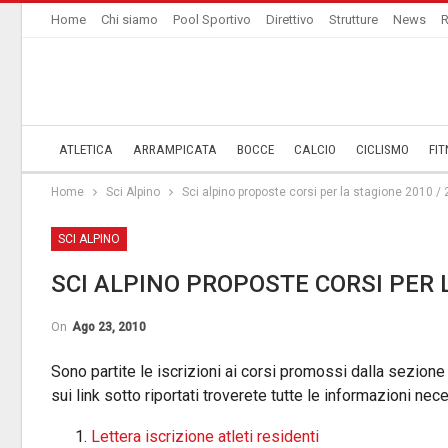
Home
Chi siamo
Pool Sportivo
Direttivo
Strutture
News
R
ATLETICA
ARRAMPICATA
BOCCE
CALCIO
CICLISMO
FIT
Home
Sci Alpino
Sci alpino proposte corsi per la stagione 2010 /
SCI ALPINO
SCI ALPINO PROPOSTE CORSI PER 
On
Ago 23, 2010
Sono partite le iscrizioni ai corsi promossi dalla sezione
sui link sotto riportati troverete tutte le informazioni nece
Lettera iscrizione atleti residenti