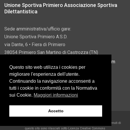
Unione Sportiva Primiero Associazione Sportiva
Dilettantistica
Sede amministrativa/ufficio gare:
Unione Sportiva Primiero A.S.D.
via Dante, 6 • Fiera di Primiero
38054 Primiero San Martino di Castrozza (TN)
P.IVA 00822690228 • Email:
info@usprimiero.com
Questo sito web utilizza i cookies per
migliorare l'esperienza dell'utente.
Continuando la navigazione acconsenti a
tutti i cookie in conformità con la Normativa
Vantaggi da Pubblica Amministrazione
sui Cookie.
Maggiori informazioni
Accetto
2026 U.S. Primiero A.S.D. •
Eccetto dove diversamente specificato, i contenuti di
questo sito sono rilasciati sotto Licenza Creative Commons