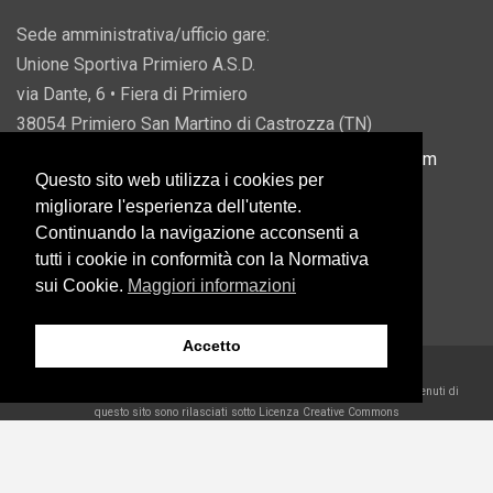
Sede amministrativa/ufficio gare:
Unione Sportiva Primiero A.S.D.
via Dante, 6 • Fiera di Primiero
38054 Primiero San Martino di Castrozza (TN)
P.IVA 00822690228 • Email:
info@usprimiero.com
Questo sito web utilizza i cookies per
migliorare l'esperienza dell'utente.
Continuando la navigazione acconsenti a
tutti i cookie in conformità con la Normativa
Vantaggi da Pubblica Amministrazione
sui Cookie.
Maggiori informazioni
Accetto
2026 U.S. Primiero A.S.D. •
Eccetto dove diversamente specificato, i contenuti di
questo sito sono rilasciati sotto Licenza Creative Commons
Belder Interactive
WP2Social Auto Publish
Powered By :
XYZScripts.com