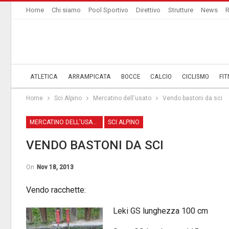
Home
Chi siamo
Pool Sportivo
Direttivo
Strutture
News
R
ATLETICA
ARRAMPICATA
BOCCE
CALCIO
CICLISMO
FIT
Home
Sci Alpino
Mercatino dell'usato
Vendo bastoni da sci
MERCATINO DELL'USATO
SCI ALPINO
VENDO BASTONI DA SCI
On
Nov 18, 2013
Vendo racchette:
Leki GS lunghezza 100 cm