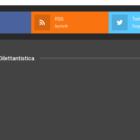
RSS
Twit
Iscriviti
Segu
ilettantistica