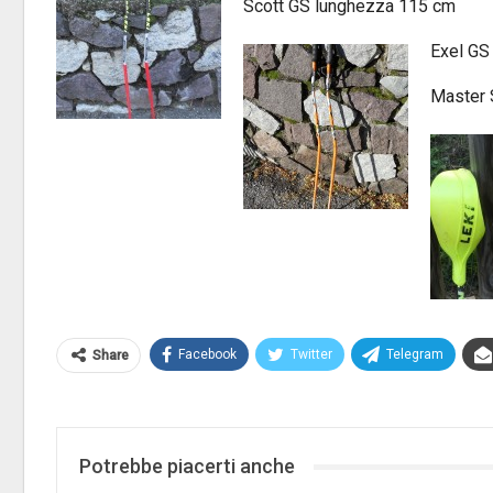
Scott GS lunghezza 115 cm
Exel GS
Master 
Facebook
Twitter
Telegram
Share
Potrebbe piacerti anche