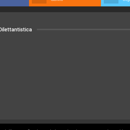
ilettantistica
uesto sito sono rilasciati sotto Licenza