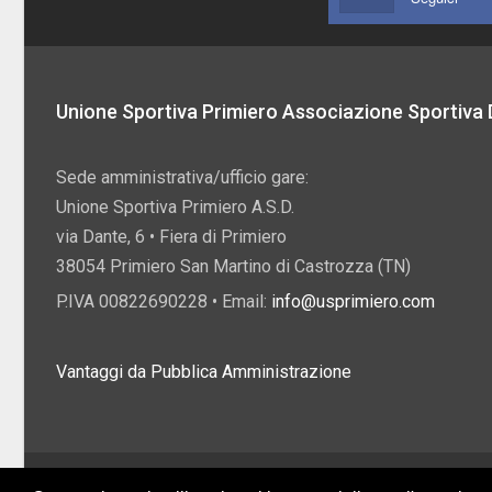
Unione Sportiva Primiero Associazione Sportiva D
Sede amministrativa/ufficio gare:
Unione Sportiva Primiero A.S.D.
via Dante, 6 • Fiera di Primiero
38054 Primiero San Martino di Castrozza (TN)
P.IVA 00822690228 • Email:
info@usprimiero.com
Vantaggi da Pubblica Amministrazione
2026 U.S. Primiero A.S.D. •
Eccetto dove diversamente specificato, i contenuti di q