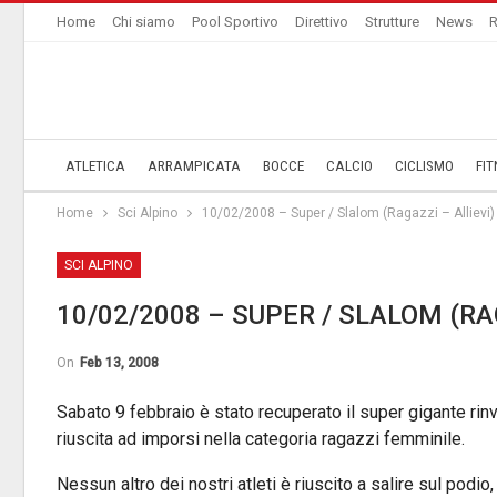
Home
Chi siamo
Pool Sportivo
Direttivo
Strutture
News
R
ATLETICA
ARRAMPICATA
BOCCE
CALCIO
CICLISMO
FIT
Home
Sci Alpino
10/02/2008 – Super / Slalom (Ragazzi – Allievi)
SCI ALPINO
10/02/2008 – SUPER / SLALOM (RA
On
Feb 13, 2008
Sabato 9 febbraio è stato recuperato il super gigante rin
riuscita ad imporsi nella categoria ragazzi femminile.
Nessun altro dei nostri atleti è riuscito a salire sul pod