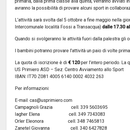
primaria, dalla prima classe alla quinta, verranno avviati
avranno la possibilità di provare alcuni sport in collaboraz
L’attività sarà svolta dal 5 ottobre a fine maggio nella gio
Intercomunale località Fossi a Transacqua)
dalle 17.30 a
Quando si svolgeranno le attività fuori dalla palestra gli o
I bambini potranno provare l’attività un paio di volte prima
La quota di iscrizione è di
€ 120
per l’intero periodo. La 
US Primiero ASD – Sez. Centro Avviamento allo Sport
IBAN: IT70 Z081 4005 6140 0002 4032 263
Per informazioni:
E-mail: cas@usprimiero.com
Campagnoli Grazia cell. 339 5603695
Iagher Elena cell. 349 7343083
Orler Eleonora cell. 348 7465813
Zanetel Giovanna cell. 340 6427828