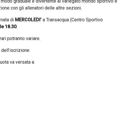
 in modo graduale e divertente al variegato mondo sportivo e
ione con gli allenatori delle altre sezioni.
rnata di
MERCOLEDI’
a Transacqua (Centro Sportivo
lle 18.30
.
rari potranno variare.
 dell’iscrizione.
quota va versata a: