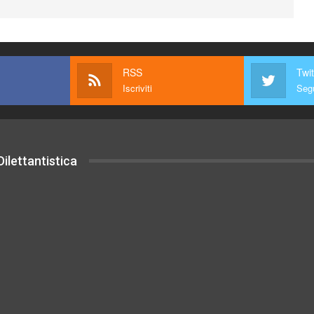
RSS
Twit
Iscriviti
Segu
ilettantistica