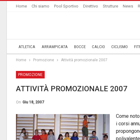
Home
Chi siamo
Pool Sportivo
Direttivo
Strutture
News
R
ATLETICA
ARRAMPICATA
BOCCE
CALCIO
CICLISMO
FIT
Home
­Promozione
Attività promozionale 2007
­PROMOZIONE
ATTIVITÀ PROMOZIONALE 2007
On
Giu 18, 2007
Come noto l
i corsi ann
propongono
polivalente