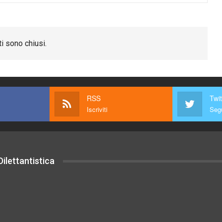
i sono chiusi.
RSS
Twit
Iscriviti
Segu
ilettantistica