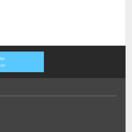
ter
ici