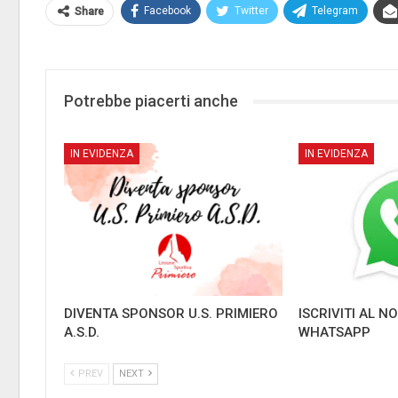
Facebook
Twitter
Telegram
Share
Potrebbe piacerti anche
IN EVIDENZA
IN EVIDENZA
DIVENTA SPONSOR U.S. PRIMIERO
ISCRIVITI AL 
A.S.D.
WHATSAPP
PREV
NEXT