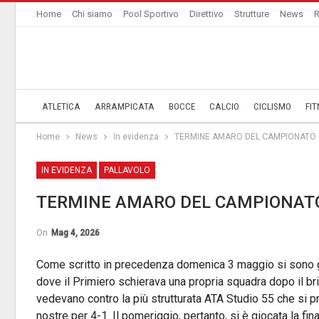
Home
Chi siamo
Pool Sportivo
Direttivo
Strutture
News
R
ATLETICA
ARRAMPICATA
BOCCE
CALCIO
CICLISMO
FIT
Home
News
In evidenza
TERMINE AMARO DEL CAMPIONATO 
IN EVIDENZA
PALLAVOLO
TERMINE AMARO DEL CAMPIONAT
On
Mag 4, 2026
Come scritto in precedenza domenica 3 maggio si sono gio
dove il Primiero schierava una propria squadra dopo il bri
vedevano contro la più strutturata ATA Studio 55 che si 
nostre per 4-1. Il pomeriggio, pertanto, si è giocata la fin