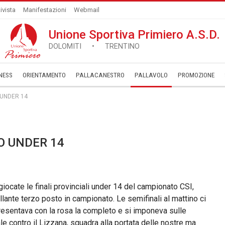
ivista
Manifestazioni
Webmail
Unione Sportiva Primiero A.S.D.
DOLOMITI • TRENTINO
NESS
ORIENTAMENTO
PALLACANESTRO
PALLAVOLO
­PROMOZIONE
UNDER 14
O UNDER 14
cate le finali provinciali under 14 del campionato CSI,
llante terzo posto in campionato. Le semifinali al mattino ci
presentava con la rosa la completo e si imponeva sulle
ale contro il Lizzana, squadra alla portata delle nostre ma