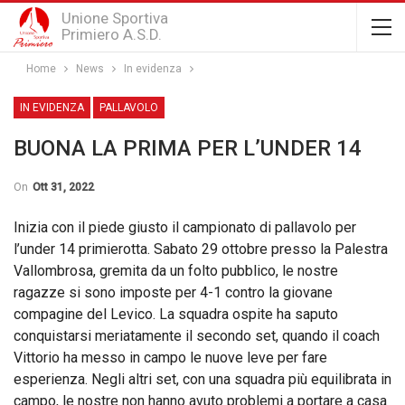
Unione Sportiva
Primiero A.S.D.
Home
News
In evidenza
IN EVIDENZA
PALLAVOLO
BUONA LA PRIMA PER L’UNDER 14
On
Ott 31, 2022
Inizia con il piede giusto il campionato di pallavolo per
l’under 14 primierotta. Sabato 29 ottobre presso la Palestra
Vallombrosa, gremita da un folto pubblico, le nostre
ragazze si sono imposte per 4-1 contro la giovane
compagine del Levico. La squadra ospite ha saputo
conquistarsi meriatamente il secondo set, quando il coach
Vittorio ha messo in campo le nuove leve per fare
esperienza. Negli altri set, con una squadra più equilibrata in
campo, le nostre non hanno avuto problemi a portare a casa