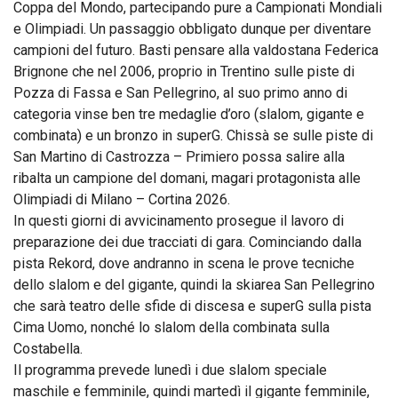
Coppa del Mondo, partecipando pure a Campionati Mondiali
e Olimpiadi. Un passaggio obbligato dunque per diventare
campioni del futuro. Basti pensare alla valdostana Federica
Brignone che nel 2006, proprio in Trentino sulle piste di
Pozza di Fassa e San Pellegrino, al suo primo anno di
categoria vinse ben tre medaglie d’oro (slalom, gigante e
combinata) e un bronzo in superG. Chissà se sulle piste di
San Martino di Castrozza – Primiero possa salire alla
ribalta un campione del domani, magari protagonista alle
Olimpiadi di Milano – Cortina 2026.
In questi giorni di avvicinamento prosegue il lavoro di
preparazione dei due tracciati di gara. Cominciando dalla
pista Rekord, dove andranno in scena le prove tecniche
dello slalom e del gigante, quindi la skiarea San Pellegrino
che sarà teatro delle sfide di discesa e superG sulla pista
Cima Uomo, nonché lo slalom della combinata sulla
Costabella.
Il programma prevede lunedì i due slalom speciale
maschile e femminile, quindi martedì il gigante femminile,