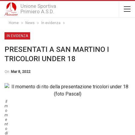
Unione Sportiva
Primiero A.S.D.
Home
News
In evidenza
IN EVIDENZA
PRESENTATI A SAN MARTINO I
TRICOLORI UNDER 18
On
Mar 8, 2022
Il
m
o
m
e
nt
o
di