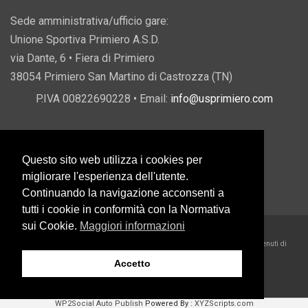
Sede amministrativa/ufficio gare:
Unione Sportiva Primiero A.S.D.
via Dante, 6 • Fiera di Primiero
38054 Primiero San Martino di Castrozza (TN)
P.IVA 00822690228 • Email:
info@usprimiero.com
Questo sito web utilizza i cookies per
Vantaggi da Pubblica Amministrazione
migliorare l'esperienza dell'utente.
Continuando la navigazione acconsenti a
tutti i cookie in conformità con la Normativa
sui Cookie.
Maggiori informazioni
2026 U.S. Primiero A.S.D. •
Eccetto dove diversamente specificato, i contenuti di
questo sito sono rilasciati sotto Licenza Creative Commons
Accetto
Belder Interactive
WP2Social Auto Publish
Powered By :
XYZScripts.com