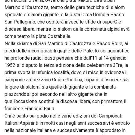
su tracciati diversi, ovvero la pista Rekord Ces a San
Martino di Castrozza, teatro delle gare tecniche di slalom
speciale e slalom gigante, e la pista Cima Uomo a Passo
San Pellegrino, che ospiterà invece le sfide di superG e
discesa libera, mentre lo slalom della combinata alpina avrà
come teatro la pista Costabella.
Nella skiarea di San Martino di Castrozza e Passo Rolle, ai
piedi delle incomparabili guglie delle Pale, lo sci agonistico
ha profonde radici, basti pensare che dall’11 al 14 gennaio
1952 si disputò la terza edizione della celeberrima 3Tre, la
prima svolta in un’unica località, dove si mise in evidenza il
campione ampezzano Guido Ghedina, capace di vincere sia
le gare di slalom, sia quelle di gigante e la combinata,
piazzandosi poi secondo nell’altro gigante che in
quell’occasione sostituì la discesa libera, con primattore il
francese Francois Baud.
Chi è salito sul podio nelle varie edizioni dei Campionati
Italiani Aspiranti in molti casi negli anni successivi è entrato
nella nazionale italiana e successivamente è approdato in