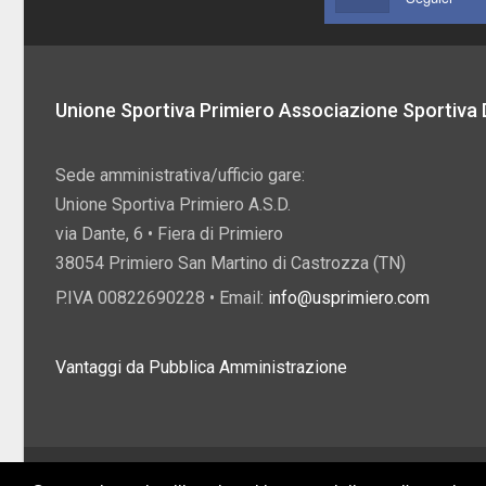
Unione Sportiva Primiero Associazione Sportiva D
Sede amministrativa/ufficio gare:
Unione Sportiva Primiero A.S.D.
via Dante, 6 • Fiera di Primiero
38054 Primiero San Martino di Castrozza (TN)
P.IVA 00822690228 • Email:
info@usprimiero.com
Vantaggi da Pubblica Amministrazione
2026 U.S. Primiero A.S.D. •
Eccetto dove diversamente specificato, i contenuti di q