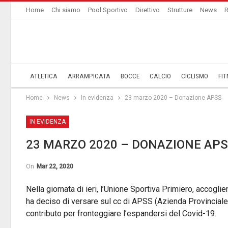
Home
Chi siamo
Pool Sportivo
Direttivo
Strutture
News
R
ATLETICA
ARRAMPICATA
BOCCE
CALCIO
CICLISMO
FIT
Home
News
In evidenza
23 marzo 2020 – Donazione APSS
IN EVIDENZA
23 MARZO 2020 – DONAZIONE AP
On
Mar 22, 2020
Nella giornata di ieri, l’Unione Sportiva Primiero, accogli
ha deciso di versare sul cc di APSS (Azienda Provinciale 
contributo per fronteggiare l’espandersi del Covid-19.