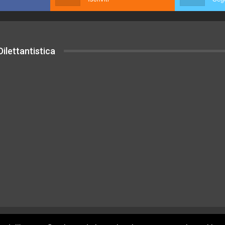
ilettantistica
uesto sito sono rilasciati sotto Licenza