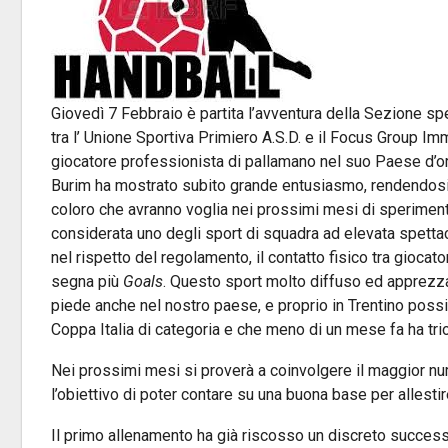
Giovedì 7 Febbraio è partita l’avventura della Sezione sp
tra l’ Unione Sportiva Primiero A.S.D. e il Focus Group Im
giocatore professionista di pallamano nel suo Paese d’o
Burim ha mostrato subito grande entusiasmo, rendendosi 
coloro che avranno voglia nei prossimi mesi di speriment
considerata uno degli sport di squadra ad elevata spettaco
nel rispetto del regolamento, il contatto fisico tra giocato
segna più
Goals
. Questo sport molto diffuso ed apprezz
piede anche nel nostro paese, e proprio in Trentino possi
Coppa Italia di categoria e che meno di un mese fa ha tri
Nei prossimi mesi si proverà a coinvolgere il maggior num
l’obiettivo di poter contare su una buona base per allest
Il primo allenamento ha già riscosso un discreto successo