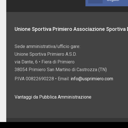
Unione Sportiva Primiero Associazione Sportiva D
Sede amministrativa/ufficio gare:
Unione Sportiva Primiero A.S.D.
via Dante, 6 • Fiera di Primiero
38054 Primiero San Martino di Castrozza (TN)
P.IVA 00822690228 • Email:
info@usprimiero.com
Vantaggi da Pubblica Amministrazione
2026 U.S. Primiero A.S.D. •
Eccetto dove diversamente specificato, i contenuti di q