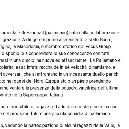
erimentale di Handball (pallamano) nata dalla collaborazione
migrazione. A dirigere il primo allenamento è stato Burim,
rigine, la Macedonia, e membro storico del Focus Group.
disponibile a condividere le sue conoscenze con tutti
arsi in una disciplina nuova ed affascinante. La Pallamano è
larità; essa infatti racchiude in sé velocità, dinamismo, e
ri avversari, che si affrontano in un incessante duello per chi
ato nei paesi del Nord-Europa sta pian piano prendendo
amo vantare la presenza della squadra vincitrice dell’ultima
onfato nella Supercoppa Italiana.
ero possibile di ragazzi ed adulti in questa disciplina con
ire nel prossimo futuro una piccola squadra di pallamano.
, vedendo la partecipazione di alcuni ragazzi della Valle, la