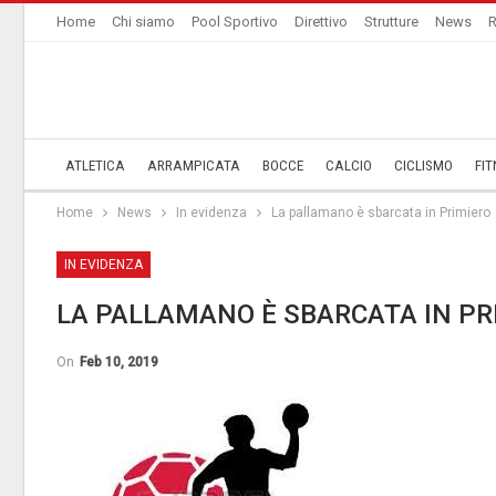
Home
Chi siamo
Pool Sportivo
Direttivo
Strutture
News
R
ATLETICA
ARRAMPICATA
BOCCE
CALCIO
CICLISMO
FIT
Home
News
In evidenza
La pallamano è sbarcata in Primiero
IN EVIDENZA
LA PALLAMANO È SBARCATA IN PR
On
Feb 10, 2019