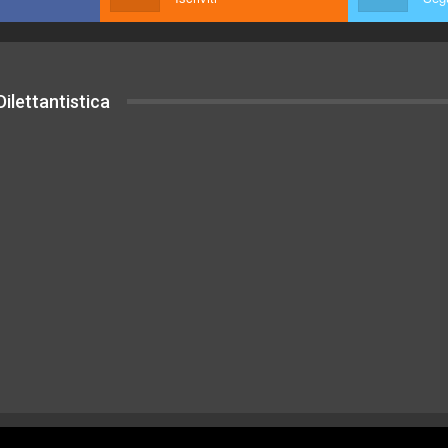
ilettantistica
uesto sito sono rilasciati sotto Licenza