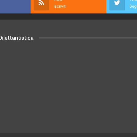
Iscriviti
Segu
ilettantistica