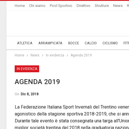
Home
Chi siamo
Pool Sportivo
Direttivo
Strutture
News
R
ATLETICA
ARRAMPICATA
BOCCE
CALCIO
CICLISMO
FIT
Home
News
In evidenza
Agenda 2019
IN EVIDENZA
AGENDA 2019
On
Dic 8, 2018
La Federazione Italiana Sport Invernali del Trentino vene
agonistico della stagione sportiva 2018-2019, che si annu
Durante tale evento è stata consegnata una targa all’Unio
miglior società trentina del 2018 nella graduatoria naziona