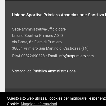
Unione Sportiva Primiero Associazione Sportiva D
Sede amministrativa/ufficio gare:
Unione Sportiva Primiero A.S.D.
via Dante, 6 • Fiera di Primiero
38054 Primiero San Martino di Castrozza (TN)
P.IVA 00822690228 • Email:
info@usprimiero.com
Vantaggi da Pubblica Amministrazione
2026 U.S. Primiero A.S.D. •
Eccetto dove diversamente specificato, i contenuti di q
Questo sito web utilizza i cookies per migliorare l'esperien
Creative Commons
Cookie.
Maggiori informazioni