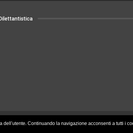
ilettantistica
uesto sito sono rilasciati sotto Licenza
za dell'utente. Continuando la navigazione acconsenti a tutti i c