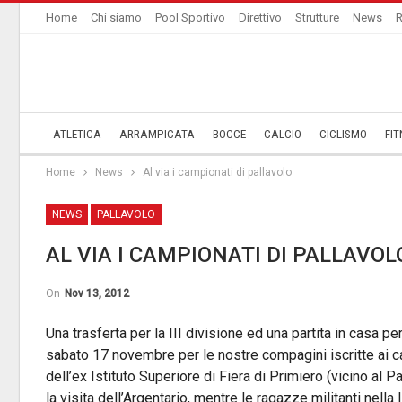
Home
Chi siamo
Pool Sportivo
Direttivo
Strutture
News
R
ATLETICA
ARRAMPICATA
BOCCE
CALCIO
CICLISMO
FIT
Home
News
Al via i campionati di pallavolo
NEWS
PALLAVOLO
AL VIA I CAMPIONATI DI PALLAVOL
On
Nov 13, 2012
Una trasferta per la III divisione ed una partita in casa pe
sabato 17 novembre per le nostre compagini iscritte ai ca
dell’ex Istituto Superiore di Fiera di Primiero (vicino al
la visita dell’Argentario, mentre le ragazze militanti nella