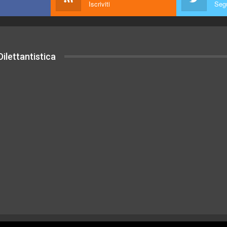
Iscriviti
Segu
ilettantistica