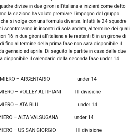
uadre divise in due gironi all’italiana e inizierà come detto
nno la sezione ha voluto premiare l’impegno del gruppo
che si volge con una formula diversa. Infatti le 24 squadre
 scontreranno in incontri di sola andata, al termine dei quali
i 16 in due gironi all’italiana e le restanti 8 in un girone di
i fino al termine della prima fase non sarà disponibile il
a gennaio ad aprile. Di seguito le partite in casa delle due
rà disponibile il calendario della seconda fase under 14
IERO – ARGENTARIO under 14
– VOLLEY ALTIPIANI III divisione
IMIERO – ATA BLU under 14
RO – ALTA VALSUGANA under 14
 – US SAN GIORGIO III divisione