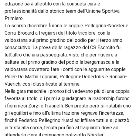
edizione sarà allestito con la consueta cura e
professionalità dallo storico team dell’Unione Sportiva
Primiero.
Lo scorso dicembre furono le coppie Pellegrino-Nöckler e
Gorra-Brocard a fregiarsi del titolo tricolore, con la
valdostana sul primo gradino del podio per il terzo anno
consecutivo. La prova delle ragazze del CS Esercito fu
tutt’altro che una passeggiata, visto che per riuscire a
saltare sul primo gradino del podio la bergamasca e la
valdostana dovettero fare i conti con le agguerrite coppie
Piller-De Martin Topranin, Pellegrini-Debertolis e Roncari-
Vuerich, così classificate al termine.
Nella gara maschile i pronostici vedevano più di una coppia
favorita al titolo, e i primi a guadagnare la leadership furono
i fiemmesi Zorzi e Frasnelli. Ben presto però si ristabilirono
gli equilibri e fino all’ultima frazione regnava l’incertezza,
finché Federico Pellegrino riuscì ad infilare tutti e si piazzò
in testa alla corsa, tenuta poi fino al traguardo dove ad
attenderlo c’era il compagno poliziotto Nöckler.