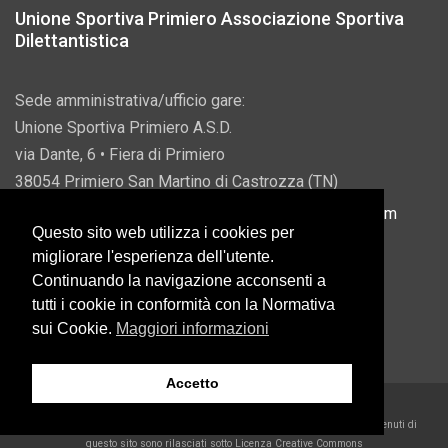
Unione Sportiva Primiero Associazione Sportiva
Dilettantistica
Sede amministrativa/ufficio gare:
Unione Sportiva Primiero A.S.D.
via Dante, 6 • Fiera di Primiero
38054 Primiero San Martino di Castrozza (TN)
P.IVA 00822690228 • Email:
info@usprimiero.com
Questo sito web utilizza i cookies per
migliorare l'esperienza dell'utente.
Continuando la navigazione acconsenti a
tutti i cookie in conformità con la Normativa
Vantaggi da Pubblica Amministrazione
sui Cookie.
Maggiori informazioni
Accetto
2026 U.S. Primiero A.S.D. •
Eccetto dove diversamente specificato, i contenuti di
questo sito sono rilasciati sotto Licenza Creative Commons