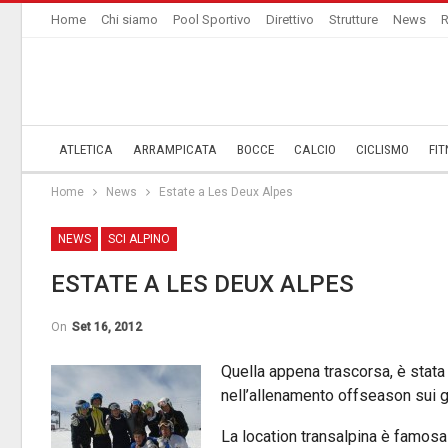
Home
Chi siamo
Pool Sportivo
Direttivo
Strutture
News
R
ATLETICA
ARRAMPICATA
BOCCE
CALCIO
CICLISMO
FIT
Home
News
Estate a Les Deux Alpes
NEWS
SCI ALPINO
ESTATE A LES DEUX ALPES
On
Set 16, 2012
Quella appena trascorsa, è stata 
nell’allenamento offseason sui g
La location transalpina è famosa