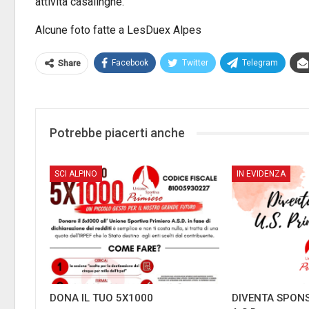
attività casalinghe.
Alcune foto fatte a LesDuex Alpes
Facebook
Twitter
Telegram
Share
Potrebbe piacerti anche
SCI ALPINO
IN EVIDENZA
DONA IL TUO 5X1000
DIVENTA SPONS