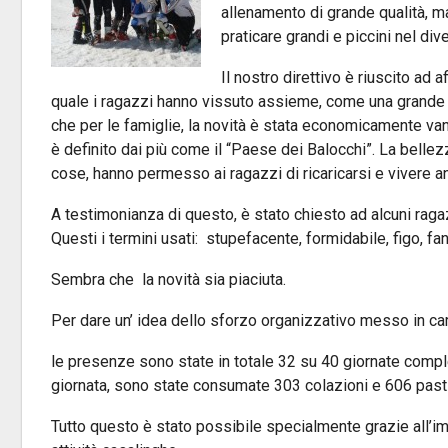
allenamento di grande qualità, m
praticare grandi e piccini nel div
Il nostro direttivo è riuscito ad a
quale i ragazzi hanno vissuto assieme, come una grande
che per le famiglie, la novità è stata economicamente v
è definito dai più come il “Paese dei Balocchi”. La bellez
cose, hanno permesso ai ragazzi di ricaricarsi e vivere a
A testimonianza di questo, è stato chiesto ad alcuni raga
Questi i termini usati: stupefacente, formidabile, figo, fa
Sembra che la novità sia piaciuta.
Per dare un’ idea dello sforzo organizzativo messo in c
le presenze sono state in totale 32 su 40 giornate comple
giornata, sono state consumate 303 colazioni e 606 pasti
Tutto questo è stato possibile specialmente grazie all’i