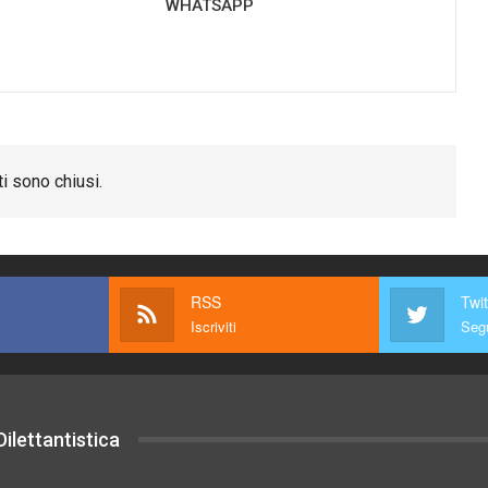
WHATSAPP
i sono chiusi.
RSS
Twit
Iscriviti
Segu
ilettantistica