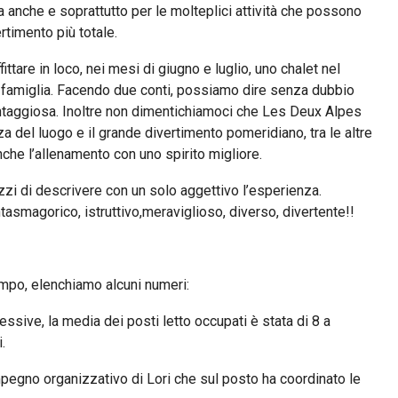
a anche e soprattutto per le molteplici attività che possono
ertimento più totale.
ffittare in loco, nei mesi di giugno e luglio, uno chalet nel
 famiglia. Facendo due conti, possiamo dire senza dubbio
antaggiosa. Inoltre non dimentichiamoci che Les Deux Alpes
za del luogo e il grande divertimento pomeridiano, tra le altre
nche l’allenamento con uno spirito migliore.
zzi di descrivere con un solo aggettivo l’esperienza.
ntasmagorico, istruttivo,meraviglioso, diverso, divertente!!
ampo, elenchiamo alcuni numeri:
ssive, la media dei posti letto occupati è stata di 8 a
.
mpegno organizzativo di Lori che sul posto ha coordinato le