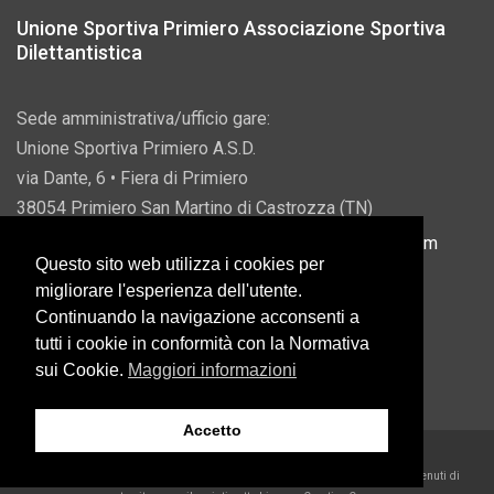
Unione Sportiva Primiero Associazione Sportiva
Dilettantistica
Sede amministrativa/ufficio gare:
Unione Sportiva Primiero A.S.D.
via Dante, 6 • Fiera di Primiero
38054 Primiero San Martino di Castrozza (TN)
P.IVA 00822690228 • Email:
info@usprimiero.com
Questo sito web utilizza i cookies per
migliorare l'esperienza dell'utente.
Continuando la navigazione acconsenti a
tutti i cookie in conformità con la Normativa
Vantaggi da Pubblica Amministrazione
sui Cookie.
Maggiori informazioni
Accetto
2026 U.S. Primiero A.S.D. •
Eccetto dove diversamente specificato, i contenuti di