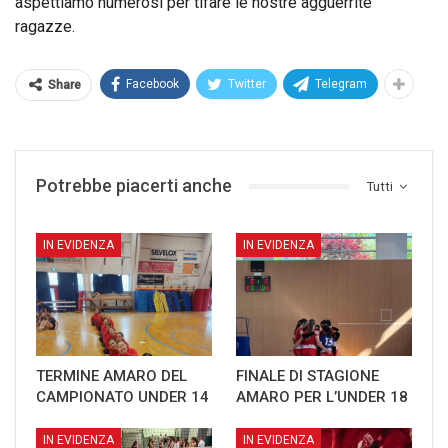
aspettiamo numerosi per tifare le nostre agguerrite
ragazze.
Facebook
Twitter
Telegram
Share
Potrebbe piacerti anche
Tutti
IN EVIDENZA
IN EVIDENZA
TERMINE AMARO DEL
FINALE DI STAGIONE
CAMPIONATO UNDER 14
AMARO PER L’UNDER 18
IN EVIDENZA
IN EVIDENZA