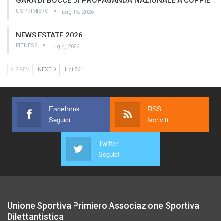
GARA DI BOCCE DI PROPAGANDA NAZIONALE A COPPIE
USPRIMIERO
Lug 15, 2026
NEWS ESTATE 2026
FITNESS
Lug 4, 2026
PREV
NEXT
1 di 561
Facebook
RSS
Seguici
Iscriviti
Twitter
Seguici
Unione Sportiva Primiero Associazione Sportiva
Dilettantistica