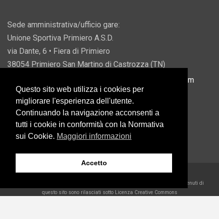
Sede amministrativa/ufficio gare:
Unione Sportiva Primiero A.S.D.
via Dante, 6 • Fiera di Primiero
38054 Primiero San Martino di Castrozza (TN)
P.IVA 00822690228 • Email:
info@usprimiero.com
Questo sito web utilizza i cookies per
migliorare l'esperienza dell'utente.
Continuando la navigazione acconsenti a
tutti i cookie in conformità con la Normativa
Vantaggi da Pubblica Amministrazione
sui Cookie.
Maggiori informazioni
Accetto
2026 U.S. Primiero A.S.D. •
Eccetto dove diversamente specificato, i contenuti di
questo sito sono rilasciati sotto Licenza Creative Commons
Belder Interactive