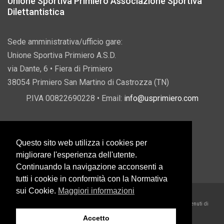
Unione Sportiva Primiero Associazione Sportiva
Dilettantistica
Sede amministrativa/ufficio gare:
Unione Sportiva Primiero A.S.D.
via Dante, 6 • Fiera di Primiero
38054 Primiero San Martino di Castrozza (TN)
P.IVA 00822690228 • Email:
info@usprimiero.com
Questo sito web utilizza i cookies per
Vantaggi da Pubblica Amministrazione
migliorare l'esperienza dell'utente.
Continuando la navigazione acconsenti a
tutti i cookie in conformità con la Normativa
sui Cookie.
Maggiori informazioni
2026 U.S. Primiero A.S.D. •
Eccetto dove diversamente specificato, i contenuti di
questo sito sono rilasciati sotto Licenza Creative Commons
Accetto