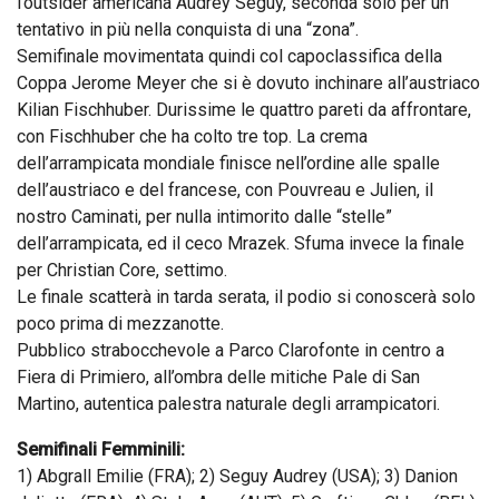
l’outsider americana Audrey Seguy, seconda solo per un
tentativo in più nella conquista di una “zona”.
Semifinale movimentata quindi col capoclassifica della
Coppa Jerome Meyer che si è dovuto inchinare all’austriaco
Kilian Fischhuber. Durissime le quattro pareti da affrontare,
con Fischhuber che ha colto tre top. La crema
dell’arrampicata mondiale finisce nell’ordine alle spalle
dell’austriaco e del francese, con Pouvreau e Julien, il
nostro Caminati, per nulla intimorito dalle “stelle”
dell’arrampicata, ed il ceco Mrazek. Sfuma invece la finale
per Christian Core, settimo.
Le finale scatterà in tarda serata, il podio si conoscerà solo
poco prima di mezzanotte.
Pubblico strabocchevole a Parco Clarofonte in centro a
Fiera di Primiero, all’ombra delle mitiche Pale di San
Martino, autentica palestra naturale degli arrampicatori.
Semifinali Femminili:
1) Abgrall Emilie (FRA); 2) Seguy Audrey (USA); 3) Danion