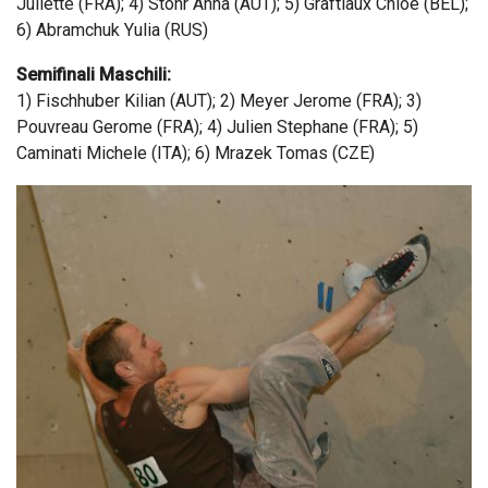
Juliette (FRA); 4) Stohr Anna (AUT); 5) Graftiaux Chloe (BEL);
6) Abramchuk Yulia (RUS)
Semifinali Maschili:
1) Fischhuber Kilian (AUT); 2) Meyer Jerome (FRA); 3)
Pouvreau Gerome (FRA); 4) Julien Stephane (FRA); 5)
Caminati Michele (ITA); 6) Mrazek Tomas (CZE)