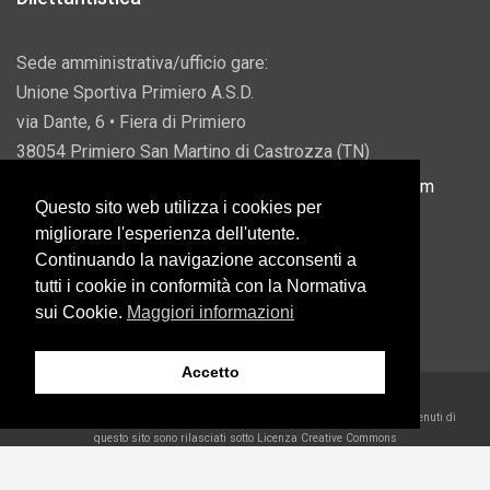
Sede amministrativa/ufficio gare:
Unione Sportiva Primiero A.S.D.
via Dante, 6 • Fiera di Primiero
38054 Primiero San Martino di Castrozza (TN)
P.IVA 00822690228 • Email:
info@usprimiero.com
Questo sito web utilizza i cookies per
migliorare l'esperienza dell'utente.
Continuando la navigazione acconsenti a
tutti i cookie in conformità con la Normativa
Vantaggi da Pubblica Amministrazione
sui Cookie.
Maggiori informazioni
Accetto
2026 U.S. Primiero A.S.D. •
Eccetto dove diversamente specificato, i contenuti di
questo sito sono rilasciati sotto Licenza Creative Commons
Belder Interactive