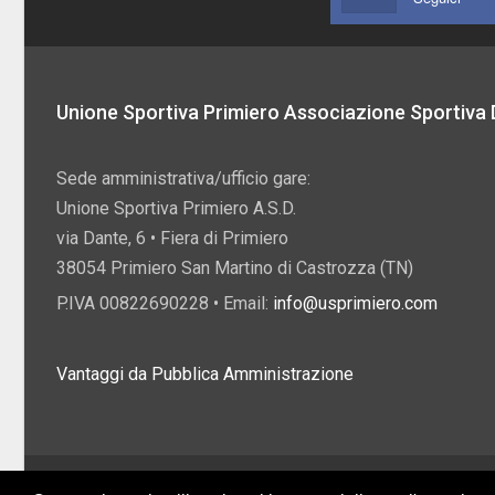
Unione Sportiva Primiero Associazione Sportiva D
Sede amministrativa/ufficio gare:
Unione Sportiva Primiero A.S.D.
via Dante, 6 • Fiera di Primiero
38054 Primiero San Martino di Castrozza (TN)
P.IVA 00822690228 • Email:
info@usprimiero.com
Vantaggi da Pubblica Amministrazione
2026 U.S. Primiero A.S.D. •
Eccetto dove diversamente specificato, i contenuti di q