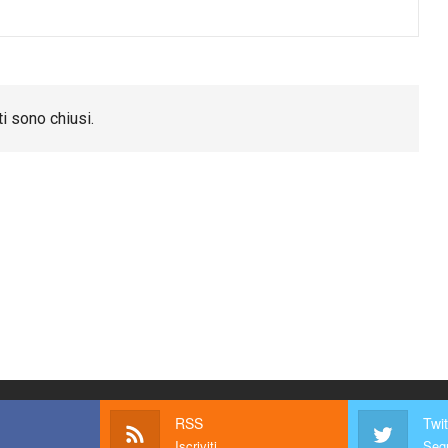
i sono chiusi.
RSS
Twit
Iscriviti
Segu