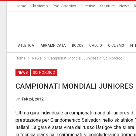
Home
Chi siamo
Pool Sportivo
Direttivo
Strutture
News
R
ATLETICA
ARRAMPICATA
BOCCE
CALCIO
CICLISMO
FIT
Home
News
Campionati Mondiali Juniores di Sci Nordico.
NEWS
SCI NORDICO
CAMPIONATI MONDIALI JUNIORES D
On
Feb 24, 2012
Ultima gara individuale ai campionati mondiali juniores d
prestazione per Giandomenico Salvadori nello skiathlon 
italiani. La gara è stata vinta dal russo Ustigov che si era
in tecnica classica. I campionati si concluderanno domeni