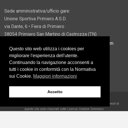
Sede amministrativa/ufficio gare:
Unione Sportiva Primiero A.S.D.
via Dante, 6 • Fiera di Primiero
38054 Primiero San Martino di Castrozza (TN)
P.IVA 00822690228 • Email:
info@usprimiero.com
Questo sito web utilizza i cookies per
migliorare l'esperienza dell'utente.
Continuando la navigazione acconsenti a
tutti i cookie in conformità con la Normativa
Vantaggi da Pubblica Amministrazione
sui Cookie.
Maggiori informazioni
Accetto
2026 U.S. Primiero A.S.D. •
Eccetto dove diversamente specificato, i contenuti di
questo sito sono rilasciati sotto Licenza Creative Commons
Belder Interactive