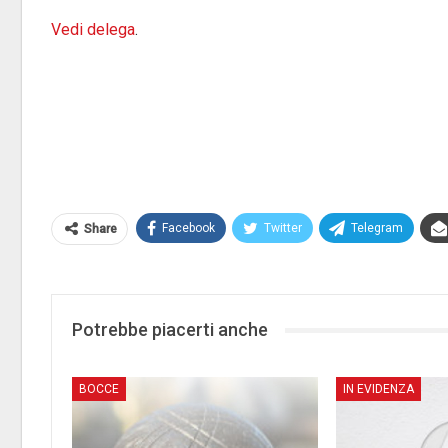
Vedi delega
.
Facebook
Twitter
Telegram
Share
Potrebbe piacerti anche
BOCCE
IN EVIDENZA