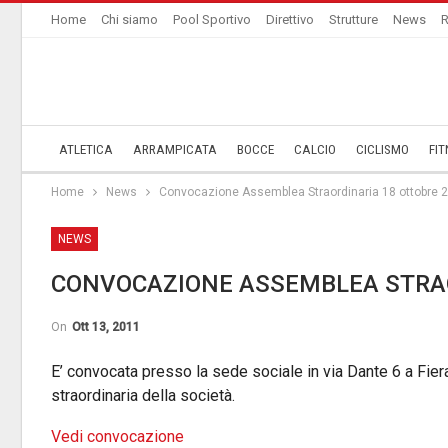
Home
Chi siamo
Pool Sportivo
Direttivo
Strutture
News
R
ATLETICA
ARRAMPICATA
BOCCE
CALCIO
CICLISMO
FIT
Home
News
Convocazione Assemblea Straordinaria 18 ottobre 
NEWS
CONVOCAZIONE ASSEMBLEA STRAO
On
Ott 13, 2011
E’ convocata presso la sede sociale in via Dante 6 a Fier
straordinaria della società.
Vedi convocazione