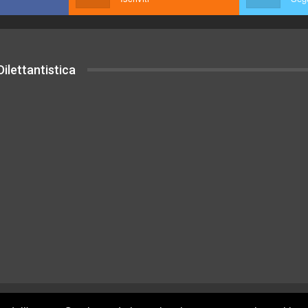
ilettantistica
uesto sito sono rilasciati sotto Licenza