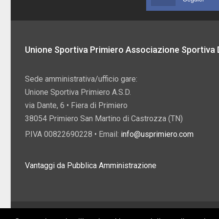
Unione Sportiva Primiero Associazione Sportiva D
Sede amministrativa/ufficio gare:
Unione Sportiva Primiero A.S.D.
via Dante, 6 • Fiera di Primiero
38054 Primiero San Martino di Castrozza (TN)
P.IVA 00822690228 • Email:
info@usprimiero.com
Vantaggi da Pubblica Amministrazione
2026 U.S. Primiero A.S.D. •
Eccetto dove diversamente specificato, i contenuti di q