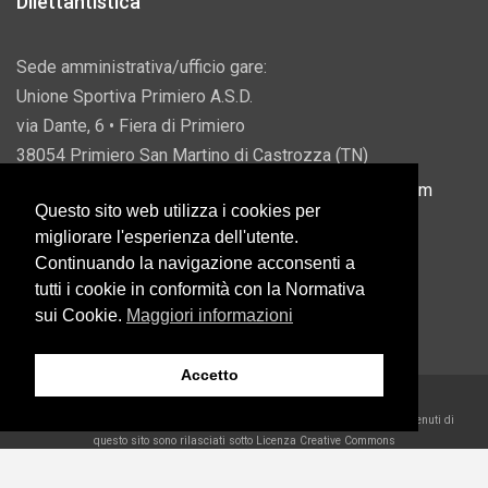
Dilettantistica
Sede amministrativa/ufficio gare:
Unione Sportiva Primiero A.S.D.
via Dante, 6 • Fiera di Primiero
38054 Primiero San Martino di Castrozza (TN)
P.IVA 00822690228 • Email:
info@usprimiero.com
Questo sito web utilizza i cookies per
migliorare l'esperienza dell'utente.
Continuando la navigazione acconsenti a
tutti i cookie in conformità con la Normativa
Vantaggi da Pubblica Amministrazione
sui Cookie.
Maggiori informazioni
Accetto
2026 U.S. Primiero A.S.D. •
Eccetto dove diversamente specificato, i contenuti di
questo sito sono rilasciati sotto Licenza Creative Commons
Belder Interactive