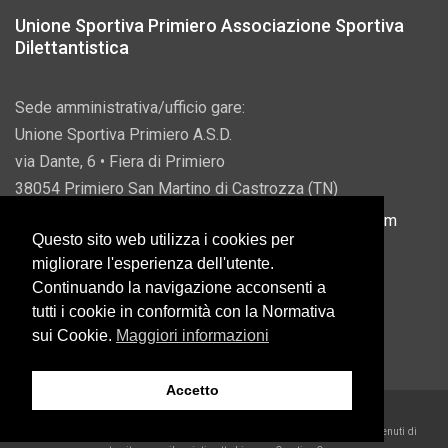
Unione Sportiva Primiero Associazione Sportiva
Dilettantistica
Sede amministrativa/ufficio gare:
Unione Sportiva Primiero A.S.D.
via Dante, 6 • Fiera di Primiero
38054 Primiero San Martino di Castrozza (TN)
P.IVA 00822690228 • Email:
info@usprimiero.com
Questo sito web utilizza i cookies per
migliorare l'esperienza dell'utente.
Continuando la navigazione acconsenti a
tutti i cookie in conformità con la Normativa
Vantaggi da Pubblica Amministrazione
sui Cookie.
Maggiori informazioni
Accetto
2026 U.S. Primiero A.S.D. •
Eccetto dove diversamente specificato, i contenuti di